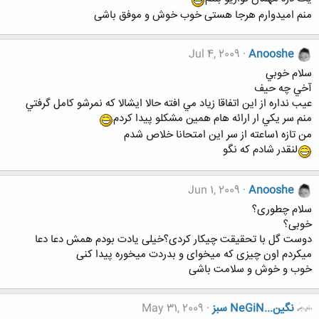
منم امیدوارم هرجا هستی خوب خوش و موفق باشی
Jul 4, 2009
Anooshe
سلام خوبي
آخي چه حيف
عيب نداره از اين اتفاقا زياد مي افته حالا ايشالا كه نمرشو كامل گرفتي
منم سر يكي ار ارائه هام همين مشكلو پيدا كردم
من تازه 1ساعته از سر اين امتحانا خلاص شدم
لنقدر شادم كه نگو
Jun 1, 2009
Anooshe
سلام چطوری؟
خوبی؟
دوست گل با تحقیقت چیکار کردی؟خیلی یادت بودم همش دعا دعا
میکردم اون چیزی که میخوای و بدردت میخوره پیدا کنی
خوب و خوش و سلامت باشی
نگين...NeGiN سبز
May 31, 2009