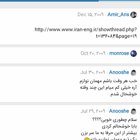
Dec 15, 2009
Amir_Ans
http://www.www.iran-eng.ir/showthread.php?
t=136084&page=19
Oct 20, 2009
monrose
Jul 30, 2009
Anooshe
خب هر وقت باشم مهمان نوازم
آره خیلی کم میام این چند وقته
خوشحال شدم
Jul 29, 2009
Anooshe
سلام چطوری خوبی؟؟؟؟
بابا خوشحالم کردی
بیشتر از این حرفا به ما سر بزن
یک ذره مهمان نوازیو بلتم