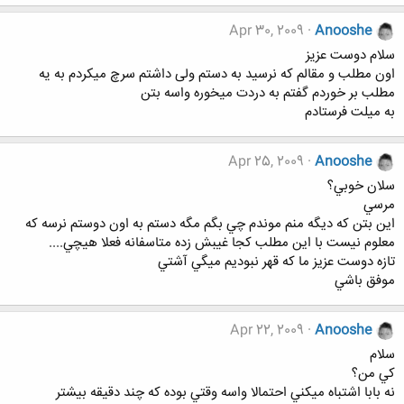
Apr 30, 2009
Anooshe
سلام دوست عزیز
اون مطلب و مقالم که نرسید به دستم ولی داشتم سرچ میکردم به یه
مطلب بر خوردم گفتم به دردت میخوره واسه بتن
به میلت فرستادم
Apr 25, 2009
Anooshe
سلان خوبي؟
مرسي
اين بتن كه ديگه منم موندم چي بگم مگه دستم به اون دوستم نرسه كه
معلوم نيست با اين مطلب كجا غيبش زده متاسفانه فعلا هيچي....
تازه دوست عزيز ما كه قهر نبوديم ميگي آشتي
موفق باشي
Apr 22, 2009
Anooshe
سلام
كي من؟
نه بابا اشتباه ميكني احتمالا واسه وقتي بوده كه چند دقيقه بيشتر