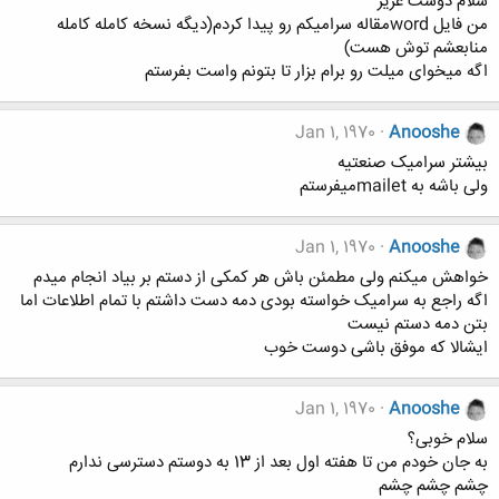
سلام دوست عزیز
من فایل wordمقاله سرامیکم رو پیدا کردم(دیگه نسخه کامله کامله
منابعشم توش هست)
اگه میخوای میلت رو برام بزار تا بتونم واست بفرستم
Jan 1, 1970
Anooshe
بیشتر سرامیک صنعتیه
ولی باشه به mailetمیفرستم
Jan 1, 1970
Anooshe
خواهش میکنم ولی مطمئن باش هر کمکی از دستم بر بیاد انجام میدم
اگه راجع به سرامیک خواسته بودی دمه دست داشتم با تمام اطلاعات اما
بتن دمه دستم نیست
ایشالا که موفق باشی دوست خوب
Jan 1, 1970
Anooshe
سلام خوبی؟
به جان خودم من تا هفته اول بعد از 13 به دوستم دسترسی ندارم
چشم چشم چشم