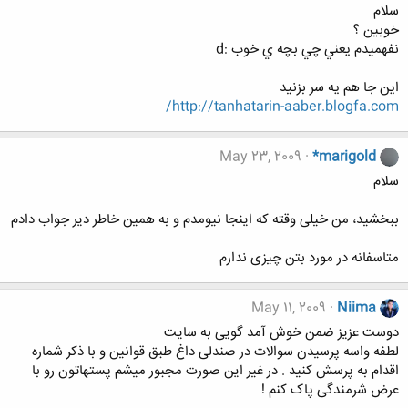
سلام
خوبين ؟
نفهميدم يعني چي بچه ي خوب :d
اين جا هم يه سر بزنيد
http://tanhatarin-aaber.blogfa.com/
May 23, 2009
*marigold
سلام
ببخشید، من خیلی وقته که اینجا نیومدم و به همین خاطر دیر جواب دادم
متاسفانه در مورد بتن چیزی ندارم
May 11, 2009
Niima
دوست عزیز ضمن خوش آمد گویی به سایت
لطفه واسه پرسیدن سوالات در صندلی داغ طبق قوانین و با ذکر شماره
اقدام به پرسش کنید . در غیر این صورت مجبور میشم پستهاتون رو با
عرض شرمندگی پاک کنم !