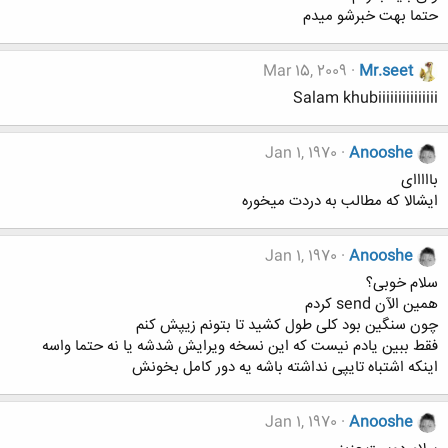
حتما بهت خبرشو میدم
Mar 15, 2009
Mr.seet
Salam khubiiiiiiiiiiiiiii
Jan 1, 1970
Anooshe
بااااای
ایشالا که مطالب به دردت میخوره
Jan 1, 1970
Anooshe
سلام خوبی؟
همین الآن send کردم
چون سنگین بود کلی طول کشید تا بتونم زیپش کنم
فقط ببین یادم نیست که این نسخه ویرایش شدشه یا نه حتما واسه
اینکه اشتباه تایپی نداشته باشه یه دور کامل بخونش
Jan 1, 1970
Anooshe