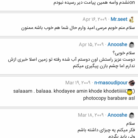
onنشدم واسه همين پيامت دير رسيده نبودم
Apr 16, 2009
Mr.seet
سلام.منم خوبم مرسی.امید وارم حال شما هم خوب باشه.ممنون
Apr 15, 2009
Anooshe
سلام خوبی؟
دوست عزیز راستش اون دوستم آب شده رفته تو زمین اصلا خبری ازش
ندارم اما چشم بازن پیگیری میکنم
Mar 19, 2009
n-masoudipour
salaaam . balaaa. khodayee amin khode khodetiiiiii
)
photocopy barabare asl
Mar 18, 2009
Anooshe
سلام
فکر میکنم یه چبزای داشته باشم
ولی باید بگردم