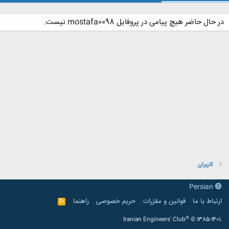
در حال حاضر هیچ پیامی در پروفایل mostafa0098 نیست.
کاربران
Persian
ارتباط با ما
قوانین و مقرّرات
حریم خصوصی
راهنما
R
S
S
®
Iranian Engineers' Club
© 1385-1401.