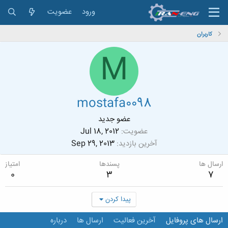
ورود
عضویت
کاربران
M
mostafa0098
عضو جدید
عضویت
Jul 18, 2012
آخرین بازدید
Sep 29, 2013
ارسال ها
پسندها
امتیاز
0
3
7
پیدا کردن
ارسال های پروفایل
آخرین فعالیت
ارسال ها
درباره