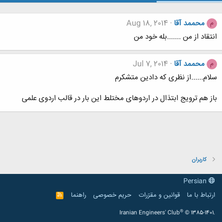
محممد آقا
Aug 18, 2014
م
انتقاد از من .......بله خود من
محممد آقا
Jul 7, 2014
م
سلام......از نظری که دادین متشکرم
باز هم ترویج ابتذال در اردو‌های مختلط این بار در قالب اردوی علمی
کاربران
Persian
ارتباط با ما
قوانین و مقرّرات
حریم خصوصی
راهنما
R
S
S
®
Iranian Engineers' Club
© 1385-1401.