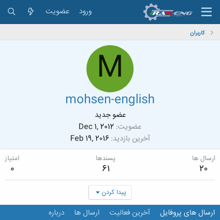
ورود
عضویت
کاربران
M
mohsen-english
عضو جدید
عضویت
Dec 1, 2012
آخرین بازدید
Feb 19, 2016
ارسال ها
پسندها
امتیاز
0
61
20
پیدا کردن
ارسال های پروفایل
آخرین فعالیت
ارسال ها
درباره