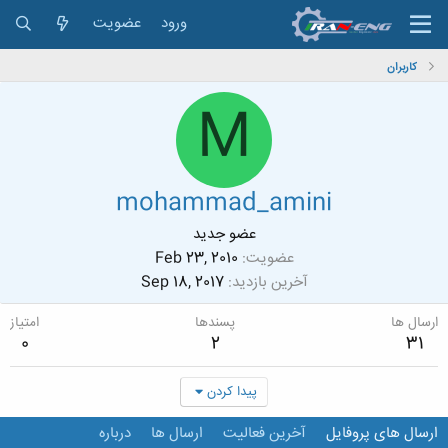
ورود
عضویت
کاربران
M
mohammad_amini
عضو جدید
عضویت
Feb 23, 2010
آخرین بازدید
Sep 18, 2017
ارسال ها
پسندها
امتیاز
0
2
31
پیدا کردن
ارسال های پروفایل
آخرین فعالیت
ارسال ها
درباره