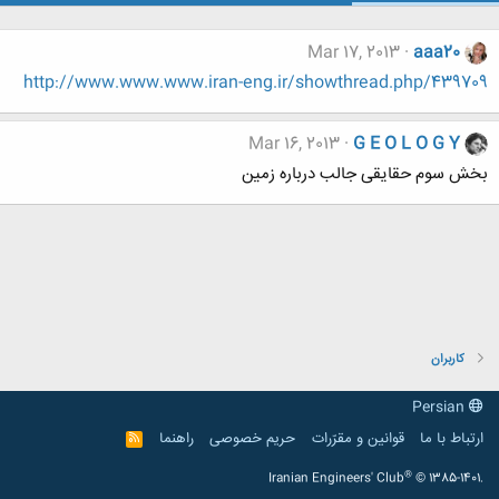
Mar 17, 2013
aaa20
http://www.www.www.iran-eng.ir/showthread.php/439709
Mar 16, 2013
G E O L O G Y
بخش سوم حقایقی جالب درباره زمین
کاربران
Persian
ارتباط با ما
قوانین و مقرّرات
حریم خصوصی
راهنما
R
S
S
®
Iranian Engineers' Club
© 1385-1401.