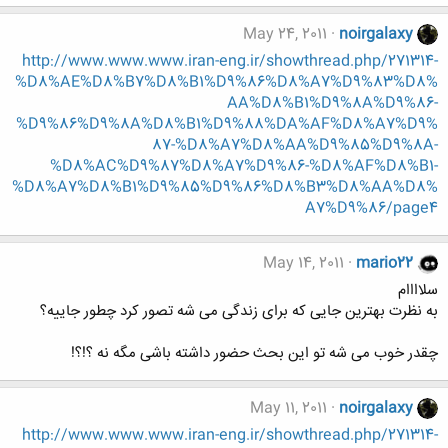
May 24, 2011
noirgalaxy
http://www.www.www.iran-eng.ir/showthread.php/271314-
%D8%AE%D8%B7%D8%B1%D9%86%D8%A7%D9%83%D8%
AA%D8%B1%D9%8A%D9%86-
%D9%86%D9%8A%D8%B1%D9%88%DA%AF%D8%A7%D9%
87-%D8%A7%D8%AA%D9%85%D9%8A-
%D8%AC%D9%87%D8%A7%D9%86-%D8%AF%D8%B1-
%D8%A7%D8%B1%D9%85%D9%86%D8%B3%D8%AA%D8%
A7%D9%86/page4
May 14, 2011
mario22
سلاااام
به نظرت بهترین جایی که برای زندگی می شه تصور کرد چطور جاییه؟
چقدر خوب می شه تو این بحث حضور داشته باشی مگه نه ؟!؟!
May 11, 2011
noirgalaxy
http://www.www.www.iran-eng.ir/showthread.php/271314-