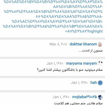
%D8%AE%D8%B7%D8%B1%D9%86%D8%A7%D9%83%D8%
AA%D8%B1%D9%8A%D9%86-
%D9%86%D9%8A%D8%B1%D9%88%DA%AF%D8%A7%D9%
87-%D8%A7%D8%AA%D9%85%D9%8A-
%D8%AC%D9%87%D8%A7%D9%86-%D8%AF%D8%B1-
%D8%A7%D8%B1%D9%85%D9%86%D8%B3%D8%AA%D8%
A7%D9%86?highlight=
Mar 8, 2011
dokhtar khanom
ممنون از اددت....
Jan 1, 1970
maryama maryam
سلام.میتونید منو با باشگاتون بیشتر اشنا کنین؟
Jan 1, 1970
hah
H
Jan 1, 1970
mojtaba691025
سلام هادي. منم مجتبي هم كلاست