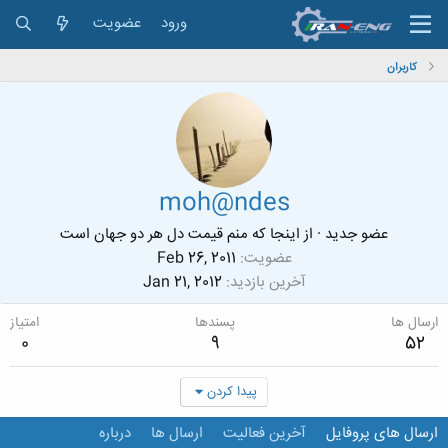
ورود
عضویت
کاربران
moh@ndes
عضو جدید
·
از
اینجا که منم قیمت دل هر دو جهان است
عضویت
Feb 26, 2011
آخرین بازدید
Jan 21, 2012
ارسال ها
پسندها
امتیاز
0
9
52
پیدا کردن
ارسال های پروفایل
آخرین فعالیت
ارسال ها
درباره