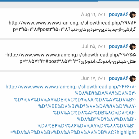
Aug 21, 2011
pouya86
http://www.www.www.iran-eng.ir/showthread.php/298116-
گزارشی-از-جدیدترین-خودروهای-دنیا?p=3950148#post3950148
Jul 25, 2011
pouya86
http://www.www.www.iran-eng.ir/showthread.php/290255-
هتل-هیلتون-باندونگ،اندونزی?p=3857293#post3857293
Jun 17, 2011
pouya86
http://www.www.www.iran-eng.ir/showthread.php/246608-
%D8%B9%DA%A9%D8%B3-
%D9%87%D8%A7%DB%8C%D9%8A-%D8%A7%D8%B2-
%D9%BE%D8%B1%D9%88%DA%98%D9%87-
%D8%AC%D8%AF%DB%8C%D8%AF-
%D8%B4%D9%87%D8%B1-
%D8%B4%D9%86%D8%A7%D9%88%D8%B1-
%D8%AF%D8%B1-%D8%AF%D8%A8%DB%8C?highlight=