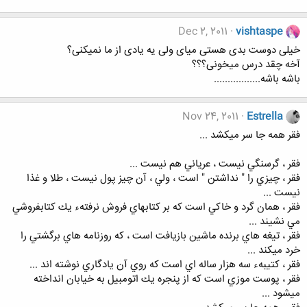
Dec 2, 2011
vishtaspe
خیلی دوست بدی هستی میای ولی یه یادی از ما نمیکنی؟
آخه چقد درس میخونی؟؟؟
باشه باشه.................
Nov 24, 2011
Estrella
فقر همه جا سر ميكشد ...
فقر ، گرسنگي نيست ، عرياني هم نيست ...
فقر ، چيزي را " نداشتن " است ، ولي ، آن چيز پول نيست ، طلا و غذا
نيست ...
فقر ، همان گرد و خاكي است كه بر كتابهاي فروش نرفتهء يك كتابفروشي
مي نشيند ...
فقر ، تيغه هاي برنده ماشين بازيافت است ،‌ كه روزنامه هاي برگشتي را
خرد ميكند ...
فقر ، كتيبهء سه هزار ساله اي است كه روي آن يادگاري نوشته اند ...
فقر ، پوست موزي است كه از پنجره يك اتومبيل به خيابان انداخته
ميشود ...