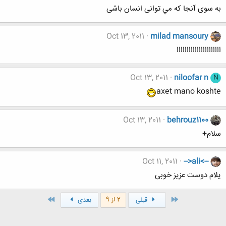
به سوی آنجا که مي توانی انسان باشی
Oct 13, 2011
milad mansoury
اااااااااااااااااااااا
Oct 13, 2011
niloofar n
N
axet mano koshte
Oct 13, 2011
behrouz1100
سلام+
Oct 11, 2011
-->ali<--
یلام دوست عزیز خوبی
اول
آخر
2 از 9
قبلی
بعدی