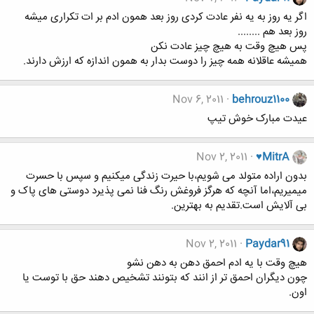
اگر یه روز به یه نفر عادت کردی روز بعد همون ادم بر ات تکراری میشه
روز بعد هم ........
پس هیچ وقت به هیچ چیز عادت نکن
همیشه عاقلانه همه چیز را دوست بدار به همون اندازه که ارزش دارند.
Nov 6, 2011
behrouz1100
عیدت مبارک خوش تیپ
Nov 2, 2011
♥MitrA
بدون اراده متولد می شویم،با حیرت زندگی میکنیم و سپس با حسرت
میمیریم،اما آنچه که هرگز فروغش رنگ فنا نمی پذیرد دوستی های پاک و
بی آلایش است.تقدیم به بهترین.
Nov 2, 2011
Paydar91
هیچ وقت با یه ادم احمق دهن به دهن نشو
چون دیگران احمق تر از انند که بتونند تشخیص دهند حق با توست یا
اون.