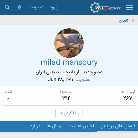
ورود
عضویت
کاربران
milad mansoury
عضو جدید
·
از
پایتخت صنعتی ایران
عضویت
Jun 28, 2011
ارسال ها
پسندها
امتیاز
0
314
267
پیدا کردن
ارسال های پروفایل
آخرین فعالیت
ارسال ها
درباره