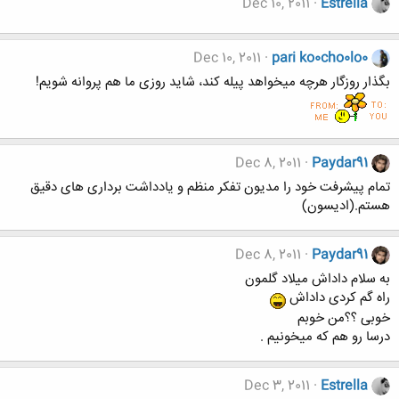
Dec 10, 2011
Estrella
Dec 10, 2011
pari ko0cho0lo0
بگذار روزگار هرچه میخواهد پیله کند، شاید روزی ما هم پروانه شویم!
Dec 8, 2011
Paydar91
تمام پیشرفت خود را مدیون تفکر منظم و یادداشت برداری های دقیق
هستم.(ادیسون)
Dec 8, 2011
Paydar91
به سلام داداش میلاد گلمون
راه گم کردی داداش
خوبی ؟؟من خوبم
درسا رو هم که میخونیم .
Dec 3, 2011
Estrella