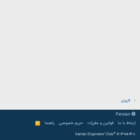
کاربران
Persian
ارتباط با ما
قوانین و مقرّرات
حریم خصوصی
راهنما
R
S
S
®
Iranian Engineers' Club
© 1385-1401.