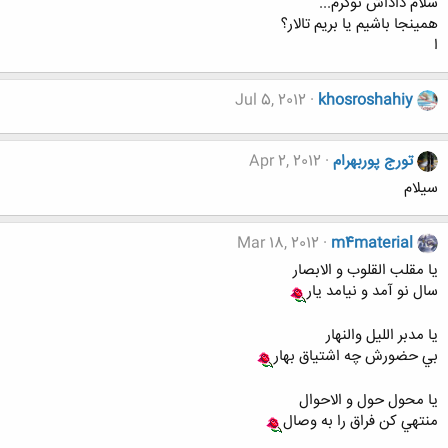
سلام داداش نوکرم...
همینجا باشیم یا بریم تالار؟
ا
Jul 5, 2012
khosroshahiy
تورج پوربهرام
Apr 2, 2012
سیلام
Mar 18, 2012
m4material
يا مقلب القلوب و الابصار
سال نو آمد و نيامد يار
يا مدبر الليل والنهار
بي حضورش چه اشتياق بهار
يا محول حول و الاحوال
منتهي كن فراق را به وصال