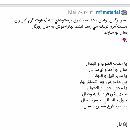
Mar 20, 2013
m4material
عطر نرگس، رقص باد/نغمه شوق پرستوهاي شاد/خلوت گرم كبوتران
مست/نرم نرمك مي رسد اينك بهار/خوش به حال روزگار
سال نو مبارك
يا مقلب القلوب و البصار
سال نو آمد و نيامد يار
يا مدبر اليل و النهار
بي حضورش چه اشتياق بهار
يا محول حول و الاحوال
منتهي كن فراق را به وصال
حول حالنا الي احسن الحال
به اميد فرج همين امسال
[IMG]