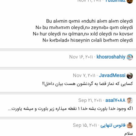
Nov 19, 2011
Tutulmaz
Bu aləmin qəmü ənduhi aləm aləm oleydi
Nə bu məhərrəm oleydi,nə zeynəbə qəm oleydi
Nə hur oleydi nə qılman,nə xıld oleydi nə kovsər
Nə kərbəladə hüseynin cəlali bərhəm oleydi
Nov 16, 2011
khosroshahiy
Nov 7, 2011
JavadMessi
کسایی که نماز قضا به گردنشون هست بیان داخل!!
Sep 21, 2011
asal7088
اگه وجود خدا باورت بشه خدا 1 نقطه میذاره زیر باورت و میشه یاورت...
فانوس تنهایی
Sep 15, 2011
سلام