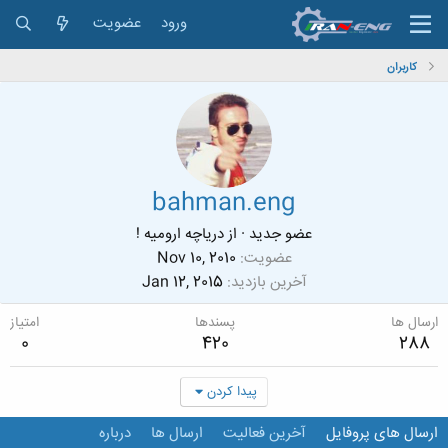
ورود
عضویت
کاربران
bahman.eng
عضو جدید
·
از
دریاچه ارومیه !
عضویت
Nov 10, 2010
آخرین بازدید
Jan 12, 2015
ارسال ها
پسندها
امتیاز
0
420
288
پیدا کردن
ارسال های پروفایل
آخرین فعالیت
ارسال ها
درباره