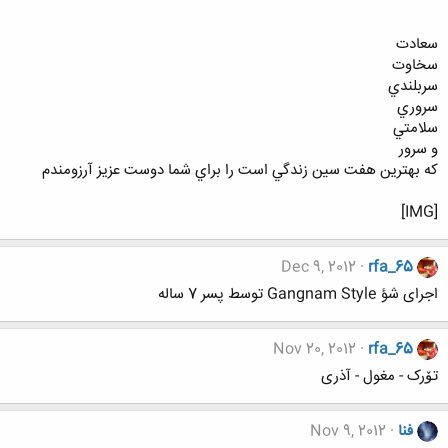
سعادت
سخاوت
سربلندي
سروري
سلامتي
و سرور
كه بهترين هفت سين زندگي است را براي شما دوست عزيز آرزومندم
[IMG]
Dec 9, 2012
rfa_65
اجرای شؤ Gangnam Style توسط پسر 7 ساله
Nov 20, 2012
rfa_65
تۆرک - مغول - آذری
فنا
Nov 9, 2012