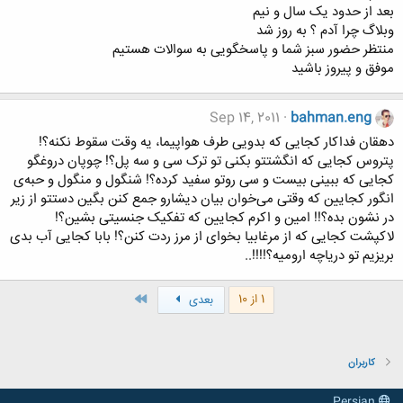
بعد از حدود یک سال و نیم
وبلاگ چرا آدم ؟ به روز شد
منتظر حضور سبز شما و پاسخگویی به سوالات هستیم
موفق و پیروز باشید
Sep 14, 2011
bahman.eng
دهقان فداکار کجایی که بدویی طرف هواپیما، یه وقت سقوط نکنه؟!
پتروس کجایی که انگشتتو بکنی تو ترک سی و سه پل؟! چوپان دروغگو
کجایی که ببینی بیست و سی روتو سفید کرده؟! شنگول و منگول و حبه‌ی
انگور کجایین که وقتی می‌خوان بیان دیشارو جمع کنن بگین دستتو از زیر
در نشون بده؟!! امین و اکرم کجایین که تفکیک جنسیتی بشین؟!
لاکپشت کجایی که از مرغابیا بخوای از مرز ردت کنن؟! بابا کجایی آب بدی
بریزیم تو دریاچه ارومیه؟!!!!..
آخر
1 از 10
بعدی
کاربران
Persian