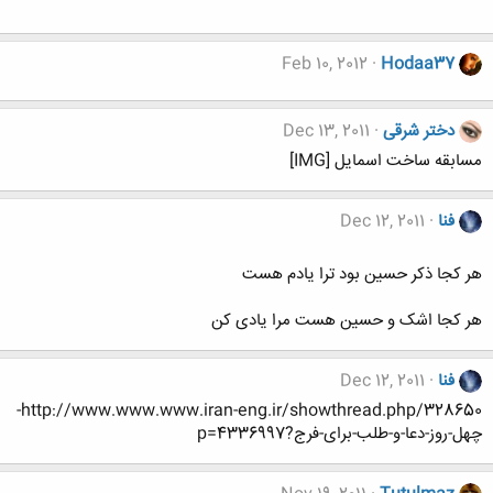
Feb 10, 2012
Hodaa37
دختر شرقی
Dec 13, 2011
مسابقه ساخت اسمایل [IMG]
فنا
Dec 12, 2011
هر کجا ذکر حسین بود ترا یادم هست
هر کجا اشک و حسین هست مرا یادی کن
فنا
Dec 12, 2011
http://www.www.www.iran-eng.ir/showthread.php/328650-
چهل-روز-دعا-و-طلب-برای-فرج?p=4336997