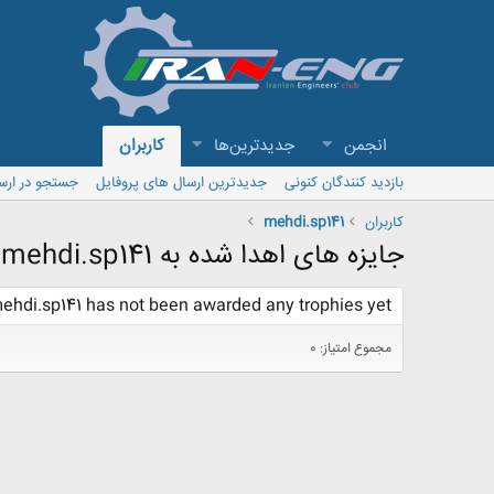
انجمن
جدیدترین‌ها
کاربران
بازدید کنندگان کنونی
جدیدترین ارسال های پروفایل
جستجو در ارس
کاربران
mehdi.sp141
جایزه های اهدا شده به mehdi.sp141
ehdi.sp141 has not been awarded any trophies yet.
مجموع امتیاز: 0