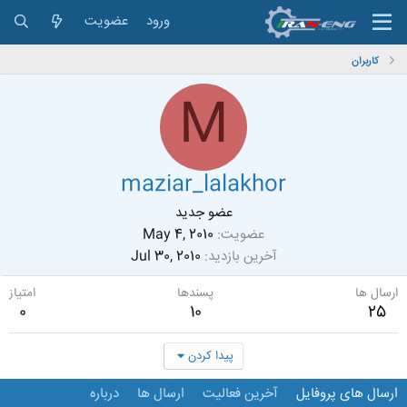
ورود
عضویت
کاربران
M
maziar_lalakhor
عضو جدید
عضویت
May 4, 2010
آخرین بازدید
Jul 30, 2010
ارسال ها
پسندها
امتیاز
0
10
25
پیدا کردن
ارسال های پروفایل
آخرین فعالیت
ارسال ها
درباره