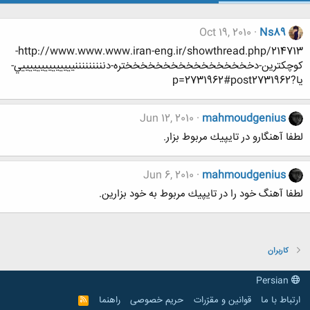
Oct 19, 2010
Ns89
http://www.www.www.iran-eng.ir/showthread.php/214713-
كوچكترين-دخخخخخخخخخخخخخخخخختره-دنننننننننييييييييييييييي-
يا?p=2731962#post2731962
Jun 12, 2010
mahmoudgenius
لطفا آهنگارو در تايپيك مربوط بزار.
Jun 6, 2010
mahmoudgenius
لطفا آهنگ خود را در تايپيك مربوط به خود بزارين.
کاربران
Persian
ارتباط با ما
قوانین و مقرّرات
حریم خصوصی
راهنما
R
S