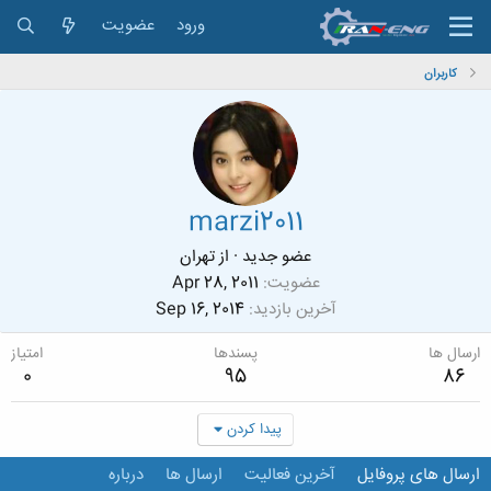
ورود
عضویت
کاربران
marzi2011
عضو جدید
·
از
تهران
عضویت
Apr 28, 2011
آخرین بازدید
Sep 16, 2014
ارسال ها
پسندها
امتیاز
0
95
86
پیدا کردن
ارسال های پروفایل
آخرین فعالیت
ارسال ها
درباره