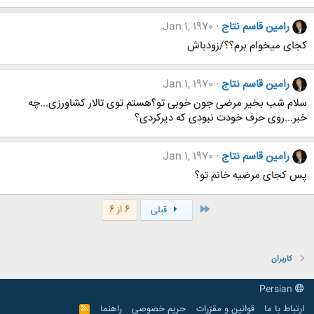
رامین قاسم نتاج
Jan 1, 1970
کجای میخوام برم؟؟/زودباش
رامین قاسم نتاج
Jan 1, 1970
سلام شب بخیر مرضی جون خوبی تو؟هستم توی تالار کشاورزی...چه
خبر...روی حرف خودت نبودی که دیرکردی؟
رامین قاسم نتاج
Jan 1, 1970
پس کجای مرضیه خانم تو؟
اول
6 از 6
قبلی
کاربران
Persian
ارتباط با ما
قوانین و مقرّرات
حریم خصوصی
راهنما
R