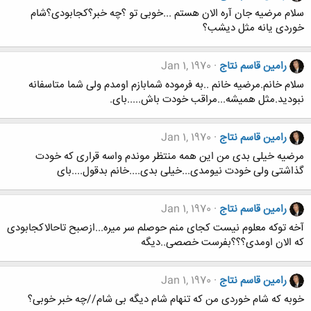
سلام مرضیه جان آره الان هستم ...خوبی تو ؟چه خبر؟کجابودی؟شام
خوردی یانه مثل دیشب؟
رامین قاسم نتاج
Jan 1, 1970
سلام خانم.مرضیه خانم ..به فرموده شمابازم اومدم ولی شما متاسفانه
نبودید.مثل همیشه...مراقب خودت باش.....بای.
رامین قاسم نتاج
Jan 1, 1970
مرضیه خیلی بدی من این همه منتظر موندم واسه قراری که خودت
گذاشتی ولی خودت نیومدی...خیلی بدی....خانم بدقول....بای
رامین قاسم نتاج
Jan 1, 1970
آخه توکه معلوم نیست کجای منم حوصلم سر میره...ازصبح تاحالاکجابودی
که الان اومدی؟؟؟بفرست خصصی..دیگه
رامین قاسم نتاج
Jan 1, 1970
خوبه که شام خوردی من که تنهام شام دیگه بی شام//چه خبر خوبی؟