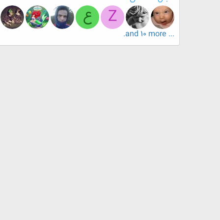
Z
ع
... and 10 more.