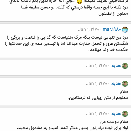
از شماخيلي تعريف نميكنم
....ولي اگه اجازه بدين بگم دست گاندي
درد نكنه با اين جمله واقعا درستي كه گفته...و حسن سليقه شما
ممنون از لطفتون
Jan 1, 1970
mar.1980
درد من تنهایی نیست بلگه مرگ ملتیاست گه گدایی را قناعت و بزرگی را
شگستن عرور و تحمل حقارت میداند اما با تبسمی همه ی این حماقتها را
حگمت خداوند مینامد .
هدیه.
Jan 1, 1970
هدیه.
Jan 1, 1970
سلام
ممنونم از متن زیبایی که فرستادین.
هدیه.
Jan 1, 1970
سلام دوست من
اولا برای فوت برادرتون بسیار متاثر شدم..امیدوارم مشمول محبت