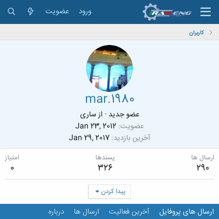
ورود
عضویت
کاربران
mar.1980
عضو جدید
·
از
ساری
عضویت
Jan 23, 2012
آخرین بازدید
Jan 29, 2017
ارسال ها
پسندها
امتیاز
0
326
290
پیدا کردن
ارسال های پروفایل
آخرین فعالیت
ارسال ها
درباره