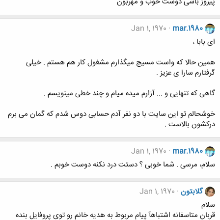
پیروز باشی دوست خوب و مهربون
Jan 1, 1970
mar.1980
ای بابا ،
همین حالا که واست مسیج میگذارم مشغول کار هم هستم . خیلی
گرفتارم سارا ی عزیز .
گاهی که تنهایی و ... آزارم میده میام و چند خطی مینویسم .
خوشحالم تو این سایت با دو نفر آدم حسابی دوس شدم که گمان می برم
درکشون بالاست .
Jan 1, 1970
mar.1980
سلام، مرسی . شما خوبی ؟ دستت درد نکنه دوست خوبم .
گلابتون
Jan 1, 1970
سلام
قربان متاسفانه اشتباهآ پیام مربوط به هدیه خانم رو توی پروفایل بنده