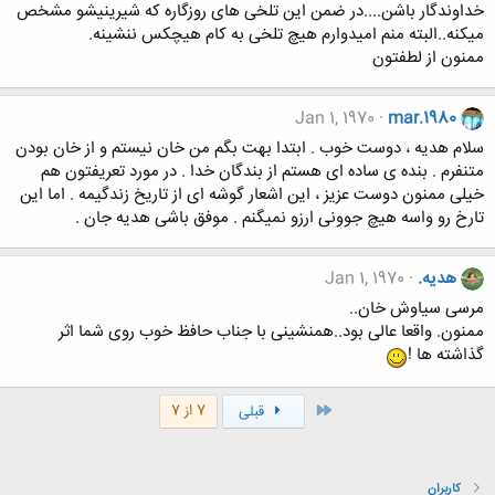
خداوندگار باشن....در ضمن این تلخی های روزگاره که شیرینیشو مشخص
میکنه..البته منم امیدوارم هیچ تلخی به کام هیچکس ننشینه.
ممنون از لطفتون
Jan 1, 1970
mar.1980
سلام هدیه ، دوست خوب . ابتدا بهت بگم من خان نیستم و از خان بودن
متنفرم . بنده ی ساده ای هستم از بندگان خدا . در مورد تعریفتون هم
خیلی ممنون دوست عزیز ، این اشعار گوشه ای از تاریخ زندگیمه . اما این
تارخ رو واسه هیچ جوونی ارزو نمیگنم . موفق باشی هدیه جان .
هدیه.
Jan 1, 1970
مرسی سیاوش خان..
ممنون. واقعا عالی بود..همنشینی با جناب حافظ خوب روی شما اثر
گذاشته ها !
اول
7 از 7
قبلی
کاربران