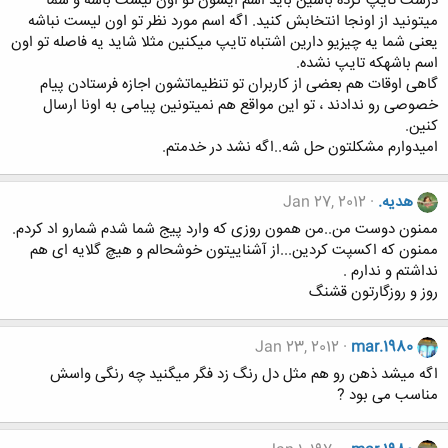
درست تایپ کرده باشین باید اسم ایشون تو اون لیست باشه و شما
میتونید از اونجا انتخابش کنید. اگه اسم مورد نظر تو اون لیست نباشه
یعنی شما یه چیزیو دارین اشتباه تایپ میکنین مثلا شاید یه فاصله تو اون
اسم باشهکه تایپ نشده.
گاهی اوقات هم بعضی از کاربران تو تنظیماتشون اجازه فرستادن پیام
خصوصی رو ندادند ، تو این مواقع هم نمیتونین پیامی به اونا ارسال
کنین.
امیدوارم مشکلتون حل شه..اگه نشد در خدمتم.
هدیه.
Jan 27, 2012
ممنون دوست من..من همون روزی که وارد پیج شما شدم شمارو اد کردم.
ممنون که اکسپت کردین...از آشناییتون خوشحالم و هیچ گلایه ای هم
نداشتم و ندارم .
روز و روزگارتون قشنگ
Jan 23, 2012
mar.1980
اگه میشد ذهن رو هم مثل دل رنگ زد فگر میگنید چه رنگی واسش
مناسب می بود ?