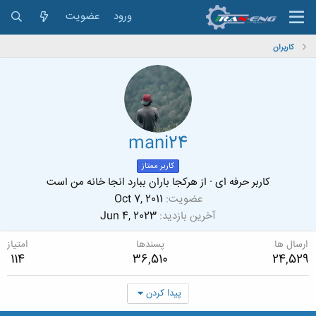
ورود
عضویت
کاربران
mani24
کاربر ممتاز
کاربر حرفه ای
·
از
هرکجا باران ببارد انجا خانه من است
عضویت
Oct 7, 2011
آخرین بازدید
Jun 4, 2023
ارسال ها
پسندها
امتیاز
114
36,510
24,529
پیدا کردن