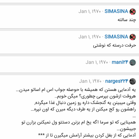
Jan 1, 1970
SIMASINA
چند سالته
Jan 1, 1970
SIMASINA
حرفت درسته که نوشتی
Jan 1, 1970
mani24
Jan 1, 1970
narges224
یه آدمایی هستن که همیشه با حوصله جواب اس ام اساتو میدن…
هروقت ازشون بپرسی چطوری؟ میگن خوبم..
وقتی میبینن یه گنجشک داره رو زمین دنبال غذا میگرده,
راهشون رو کج میکنن از یه طرف دیگه میرن که اون نپره…
…
همینایی که تو سرما اگه یخ ام بزنن, دستتو ول نمیکنن بزارن تو
جیبشون…
آدمایی که از بغل کردن بیشتر آرامش میگیرن تا از ***