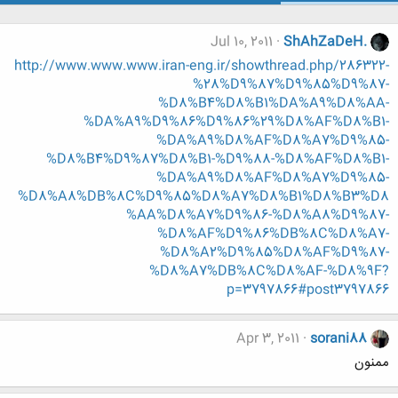
Jul 10, 2011
ShAhZaDeH.
http://www.www.www.iran-eng.ir/showthread.php/286322-
%28%D9%87%D9%85%D9%87-
%D8%B4%D8%B1%DA%A9%D8%AA-
%DA%A9%D9%86%D9%86%29%D8%AF%D8%B1-
%DA%A9%D8%AF%D8%A7%D9%85-
%D8%B4%D9%87%D8%B1-%D9%88-%D8%AF%D8%B1-
%DA%A9%D8%AF%D8%A7%D9%85-
%D8%A8%DB%8C%D9%85%D8%A7%D8%B1%D8%B3%D8
%AA%D8%A7%D9%86-%D8%A8%D9%87-
%D8%AF%D9%86%DB%8C%D8%A7-
%D8%A2%D9%85%D8%AF%D9%87-
%D8%A7%DB%8C%D8%AF-%D8%9F?
p=3797866#post3797866
Apr 3, 2011
sorani88
ممنون