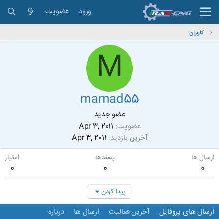
ورود
عضویت
کاربران
M
mamad55
عضو جدید
عضویت
Apr 3, 2011
آخرین بازدید
Apr 3, 2011
ارسال ها
پسندها
امتیاز
0
0
0
پیدا کردن
ارسال های پروفایل
آخرین فعالیت
ارسال ها
درباره