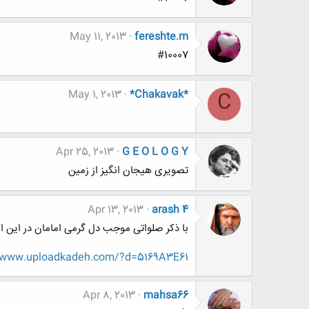
May 11, 2013
fereshte.m
#10007
May 1, 2013
*Chakavak*
C
Apr 25, 2013
G E O L O G Y
تصویری هیجان انگیز از زمین
Apr 13, 2013
arash 4
با ذکر صلواتی موجب دل گرمی امامان در این ا
//www.uploadkadeh.com/?d=5169A3E61
Apr 8, 2013
mahsa66