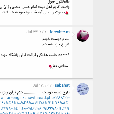
طاعاتتون قبول
ولادت کریم اهل بیت امام حسن مجتبی (ع) بر 
صورت و معنی آیه 5 سوره بقره به همراه تفاسیر نور و نمونه این آیات
Jul 23, 2012
fereshte.m
سلام دوست خوبم
شروع جزء هفدهم
****<< جلسه هفتگی قرائت قرآن باشگاه مهندس
التماس دعا
Jul 17, 2012
sabahat
طرح نسیم دوست.................. ختم قرآن ویژه
.iran-eng.ir/showthread.php/388122-
%80%D9%80%D9%80%D8%B1%D8%AD-
%D9%80%D9%80%D9%80%D9%80%D9%
5-%D9%82%D8%B1%D8%A2%D9%86-