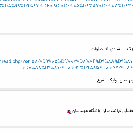
%DA%98%D9%87-%DB%8C-%D9%85%D8%A7%D9%87-%D8%
ک..... شادی آقا صلوات.
showthread.php/252158-%D9%85%D9%87%D8%AF%D9%8A%D9%
%D8%A8%D9%87-%D8%B3%D9%85%D8%AA-%D8%B
لهم عجل لولیک الفرج
 هفتگی قرائت قرآن باشگاه مهندسان