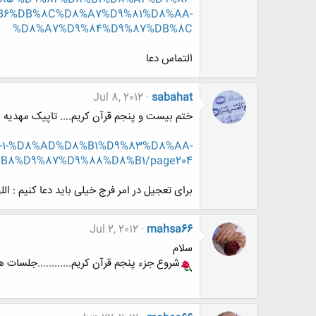
B6%DB%8C%D8%A7%D9%81%D8%AA-
%D8%A7%D9%84%D9%87%DB%8C
التماس دعا
Jul 8, 2012
sabahat
ختم بیست و پنجم قرآن کریم.... تاپیک مهدیه ی
87-1-%D8%AD%D8%B1%D9%83%D8%AA-
8%D9%87%D9%88%D8%B1/page204
برای تعجیل در امر فرج خیلی باید دعا کنیم : ال
Jul 2, 2012
mahsa66
سلام
شروع جزء پنجم قرآن کریم............جلسات