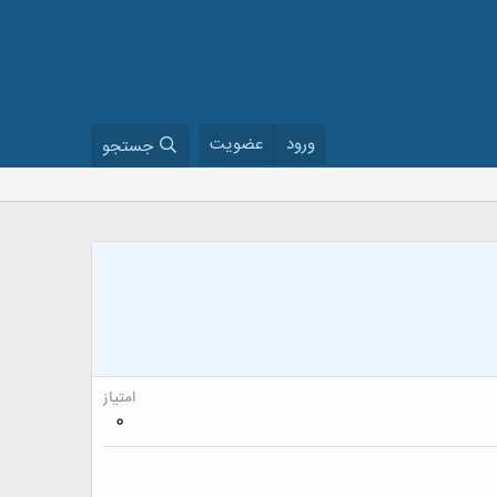
ورود
عضویت
جستجو
امتیاز
0