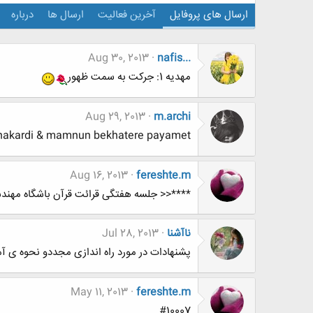
ارسال های پروفایل
آخرین فعالیت
ارسال ها
درباره
Aug 30, 2013
nafis...
مهدیه 1: جرکت به سمت ظهور
Aug 29, 2013
m.archi
nakardi & mamnun bekhatere payamet
Aug 16, 2013
fereshte.m
****<< جلسه هفتگی قرائت قرآن باشگاه مهندس
ناآشنا
Jul 28, 2013
پشنهادات در مورد راه اندازی مجددو نحوه ی آ
May 11, 2013
fereshte.m
#10007