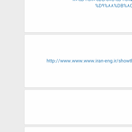
%D9%88%DB%8C
http://www.www.www.iran-eng.ir/