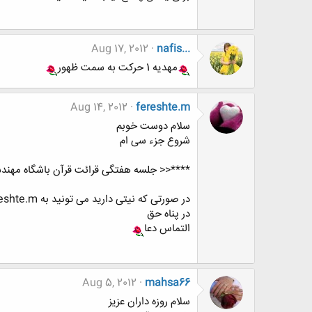
Aug 17, 2012
nafis...
مهدیه 1 حرکت به سمت ظهور
Aug 14, 2012
fereshte.m
سلام دوست خوبم
شروع جزء سی ام
****<< جلسه هفتگی قرائت قرآن باشگاه مهندس
در صورتی که نیتی دارید می تونید به fereshte.m یا mahsa66 اطلاع بدید.
در پناه حق
التماس دعا
Aug 5, 2012
mahsa66
سلام روزه داران عزیز