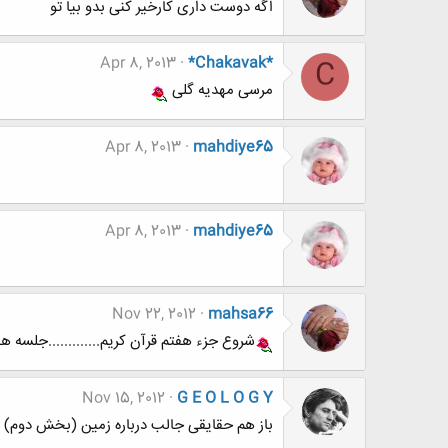
اگه دوست داری کارخیر کنی بدو بیا تو
Apr 8, 2013
*Chakavak*
C
مرسی مهدیه گلی
Apr 8, 2013
mahdiye65
Apr 8, 2013
mahdiye65
Nov 22, 2012
mahsa66
شروع جزء هفتم قرآن کریم.............جلسه 
Nov 15, 2012
G E O L O G Y
باز هم حقایقی جالب درباره زمین (بخش دوم)