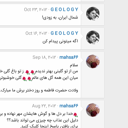
Oct 23, 2012
G E O L O G Y
شمال ایران، به زودی!
Oct 16, 2012
G E O L O G Y
اگه میتونی پیدام کن
Sep 18, 2012
mahsa66
سلام
من از تو گلبنی بهتر ندیدم
ز تو باغ گلی خ
میان این همه گل های عالم
گلی خوشبوتر 
ولادت حضرت فاطمه و روز دختر برش ما مبارک.
Aug 22, 2012
mahsa66
خدا بر دل ها و گوش هایشان مهر نهاده و بر
دلیل این عذاب چه چیزی می تواند باشد؟؟
برای یافتن پاسخ اینجا کلیک کنید.