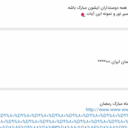
همه دوستداران ایشون مبارک باشه.
ان ایران >>****
 ماه مبارک رمضان
http://www.www.www
D9%80%D9%80%D9%80%D9%80%D9%80%D9%80%D9%80%D9
80%D9%80%D9%80%D9%80%D9%80%D9%80%D9%80%D9%80
5-%D8%AF%D9%88%D8%B3%D8%AA-%D8%AE%D8%AA%D9%8