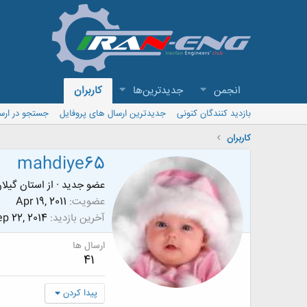
انجمن
جدیدترین‌ها
کاربران
بازدید کنندگان کنونی
جدیدترین ارسال های پروفایل
جستجو در ارس
کاربران
mahdiye65
عضو جدید
·
از
استان گیلا
عضویت
Apr 19, 2011
آخرین بازدید
p 22, 2014
ارسال ها
41
پیدا کردن