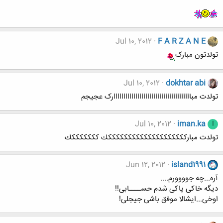
Jul 10, 2012
F A R Z A N E
تولدتون مبارک
Jul 10, 2012
dokhtar abi
تولدت مبااااااااااااااااااااااااااااااااااااااارک عجیجم
Jul 10, 2012
iman.ka
I
تولدت مبارككككككككككككككككككككك كككككككك
Jun 12, 2012
island1991
آره...چه جوووورم....
دیگه خاکی پاکی شدم حســــابی!!
اوخی...ایشالا موفق باشی جیجلی!