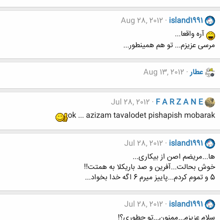
Aug 28, 2012
island1991
آره واقعا...
مرسی عزیزم... تو هم همینطور...
عطار
Aug 13, 2012
Jul 28, 2012
F A R Z A N E
ok ... azizam tavalodet pishapish mobarak
Jul 28, 2012
island1991
ها...مریضم اصن از بیکاری...
خوش بحالت...آفرین و صد باریکلا به همتت!!
5 و تموم کردم...پاییز میرم 6 اگه خدا بخواد...
Jul 28, 2012
island1991
سلام عزیزم...ممنون...تو چطوری؟!