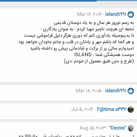
Mar 16, 2016
island1991
به رسم نوروز هر سال و به یاد دوستان قدیمی
تحفه ای هرچند ناچیز مهیا کردم - به عنوان یادگاری -
تا بدینوسیله یادآوری کنم که دوری هرگز دلیل فراموشی نیست
و هر کجا که باشم مهر و یادتان در قلب و جانم جاودان خواهد بود
امیدوارم سالی پر از برکت و شادمانی پیش رو داشته باشید
دوست همیشگی شما : ISLAND
(طرح و متن طبق معمول از خودم :دی)
Mar 18, 2015
island1991
Jul 5, 2014
F@tima s332
Aug 15, 2013
"Dezire"
تـــــــولـد نــسترن بــــــانو «» ســرپاسبان شـــمالیااااا «»