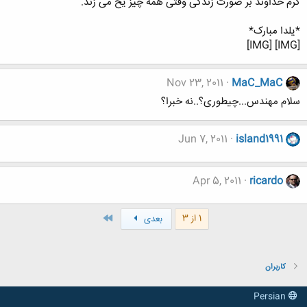
گرم خداوند بر صورت زندگی وقتی همه چیز یخ می زند.
*یلدا مبارک*
[IMG] [IMG]
Nov 23, 2011
MaC_MaC
سلام مهندس...چیطوری؟..نه خبرا؟
Jun 7, 2011
island1991
Apr 5, 2011
ricardo
آخر
1 از 3
بعدی
کاربران
Persian