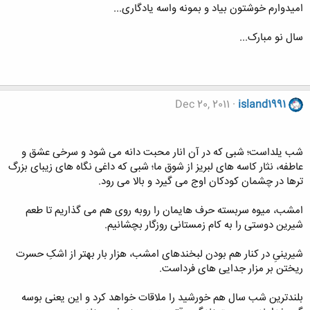
امیدوارم خوشتون بیاد و بمونه واسه یادگاری...
سال نو مبارک...
Dec 20, 2011
island1991
شب یلداست؛ شبى که در آن انار محبت دانه مى شود و سرخى عشق و
عاطفه، نثار کاسه هاى لبریز از شوق ما؛ شبى که داغى نگاه هاى زیباى بزرگ
ترها در چشمان کودکان اوج مى گیرد و بالا مى رود.
امشب، میوه سربسته حرف هایمان را روبه روى هم مى گذاریم تا طعم
شیرین دوستى را به کام زمستانى روزگار بچشانیم.
شیرینىِ در کنار هم بودن لبخندهاى امشب، هزار بار بهتر از اشکِ حسرت
ریختن بر مزار جدایى هاى فرداست.
بلندترین شب سال هم خورشید را ملاقات خواهد کرد و این یعنی بوسه