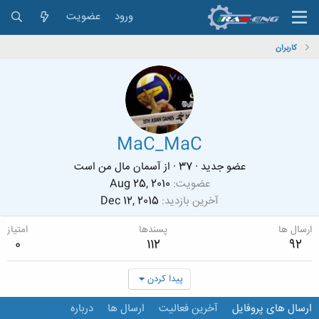
ورود
عضویت
کاربران
MaC_MaC
عضو جدید
·
37
·
از
آسمان مال من است
عضویت
Aug 25, 2010
آخرین بازدید
Dec 12, 2015
ارسال ها
پسندها
امتیاز
0
112
92
پیدا کردن
ارسال های پروفایل
آخرین فعالیت
ارسال ها
درباره