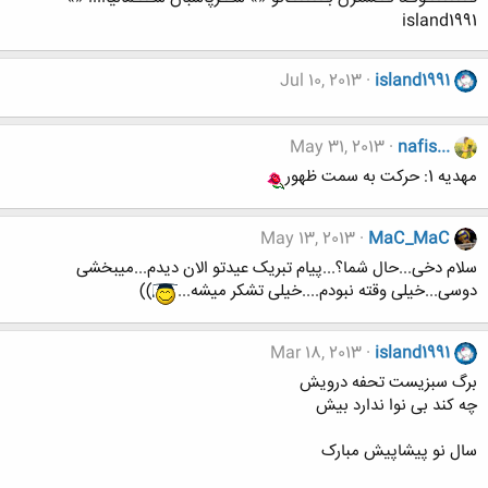
island1991
Jul 10, 2013
island1991
May 31, 2013
nafis...
مهدیه 1: حرکت به سمت ظهور
May 13, 2013
MaC_MaC
سلام دخی...حال شما؟...پیام تبریک عیدتو الان دیدم...میبخشی
دوسی...خیلی وقته نبودم....خیلی تشکر میشه...
))
Mar 18, 2013
island1991
برگ سبزیست تحفه درویش
چه کند بی نوا ندارد بیش
سال نو پیشاپیش مبارک