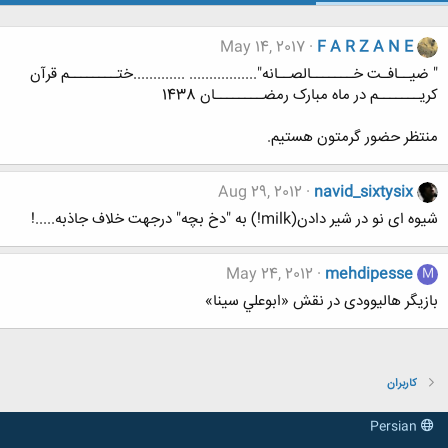
May 14, 2017
F A R Z A N E
" ضیــافـت خـــــــالصــانه"................. .............ختــــــــم قرآن
کریـــــــم در ماه مبارک رمضــــــــان 1438
منتظر حضور گرمتون هستیم.
Aug 29, 2012
navid_sixtysix
شیوه ای نو در شیر دادن(milk!) به "دخ بچه" درجهت خلاف جاذبه.....!
May 24, 2012
mehdipesse
M
بازیگر هالیوودی در نقش «ابوعلي سينا»
کاربران
Persian