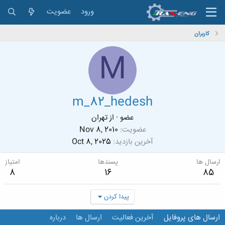
ورود
عضویت
کاربران
M
m_82_hedesh
عضو
·
از
تهران
عضویت
Nov 8, 2010
آخرین بازدید
Oct 8, 2025
ارسال ها
پسندها
امتیاز
8
16
85
پیدا کردن
ارسال های پروفایل
آخرین فعالیت
ارسال ها
درباره