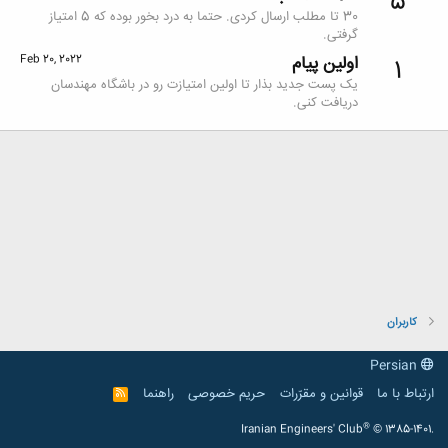
5
30 تا مطلب ارسال کردی. حتما به درد بخور بوده که 5 امتیاز
گرفتی.
اولین پیام
Feb 20, 2022
1
یک پست جدید بذار تا اولین امتیازت رو در باشگاه مهندسان
دریافت کنی.
کاربران
Persian
ارتباط با ما
قوانین و مقرّرات
حریم خصوصی
راهنما
R
S
S
®
Iranian Engineers' Club
© 1385-1401.