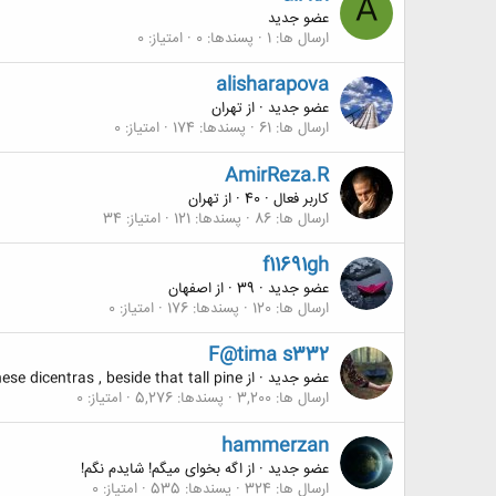
A
عضو جدید
ارسال ها
1
پسندها
0
امتیاز
0
alisharapova
عضو جدید
·
از
تهران
ارسال ها
61
پسندها
174
امتیاز
0
AmirReza.R
کاربر فعال
·
40
·
از
تهران
ارسال ها
86
پسندها
121
امتیاز
34
f11691gh
عضو جدید
·
39
·
از
اصفهان
ارسال ها
120
پسندها
176
امتیاز
0
F@tima s332
عضو جدید
·
از
se dicentras , beside that tall pine
ارسال ها
3,200
پسندها
5,276
امتیاز
0
hammerzan
عضو جدید
·
از
اگه بخوای میگم! شایدم نگم!
ارسال ها
324
پسندها
535
امتیاز
0