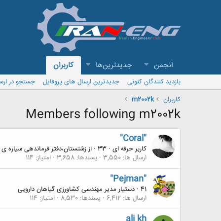
انجمن
جدیدترین‌ها
کاربران
بازدید کنندگان کنونی
جدیدترین ارسال های پروفایل
جستجو در ارس
کاربران
m2002k
Members following m2002k
"Coral"
کاربر حرفه ای
·
33
·
از
زشتستان،دفتر فرماندهی سیاره ی عطارد
ارسال ها
3,550
پسندها
3,658
امتیاز
114
"Pejman"
41
·
دستیار مدیر مهندسی کشاورزی گیاهان دارویی
ارسال ها
6,412
پسندها
8,530
امتیاز
114
ali kh