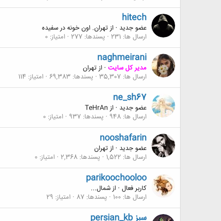
hitech
عضو جدید
·
از
تهران. اون خونه در سفیده
ارسال ها
231
پسندها
277
امتیاز
0
naghmeirani
مدیر کل سایت
·
از
تهران
ارسال ها
35,307
پسندها
69,383
امتیاز
114
ne_sh67
عضو جدید
·
از
TeHrAn
ارسال ها
948
پسندها
937
امتیاز
0
nooshafarin
عضو جدید
·
از
تهران
ارسال ها
1,522
پسندها
2,368
امتیاز
0
parikoochooloo
کاربر فعال
·
از
شمال...
ارسال ها
100
پسندها
87
امتیاز
29
persian_kb سبز