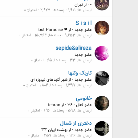
-
·
از
تهران
ارسال ها
1,901
پسندها
2,927
امتیاز
0
S i s i l
عضو جدید
·
از
❤ lost Paradise
ارسال ها
9,653
پسندها
15,764
امتیاز
0
sepide&alireza
عضو جدید
ارسال ها
33
پسندها
65
امتیاز
0
تاریک وتنها
عضو جدید
·
از
شهر گنبدهای فیروزه ای
ارسال ها
1,397
پسندها
1,806
امتیاز
0
خانومي
عضو فعال
·
36
·
از
tehran
ارسال ها
598
پسندها
696
امتیاز
0
دختری از شمال
عضو جدید
·
از
بهشت ایران ؟؟؟
ارسال ها
136
پسندها
257
امتیاز
0