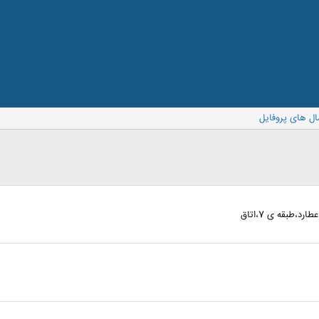
ال های پروفایل
،طبقه ی 7،اتاق