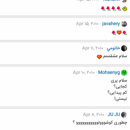
Apr 15, 2010
javahery
خانومي
Apr 11, 2010
سلام عشقممم
Apr 10, 2010
Mohsenyg
M
سلام پری
کجایی؟
کم پیدایی؟
نیستی!
Apr 8, 2010
JU JU
چطوری کوشووولووووووووووو ؟