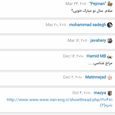
Mar 24, 2011
"Pejman"
سلام. سال نو مبارک خوبی؟
Mar 20, 2011
mohammad sadegh
Mar 16, 2011
javahery
Dec 16, 2010
Hamid MB
مزاج شناسی ....
Dec 2, 2010
Matinnejad
Oct 4, 2010
mazya
http://www.www.www.iran-eng.ir/showthread.php/210481-
بامزه(2)