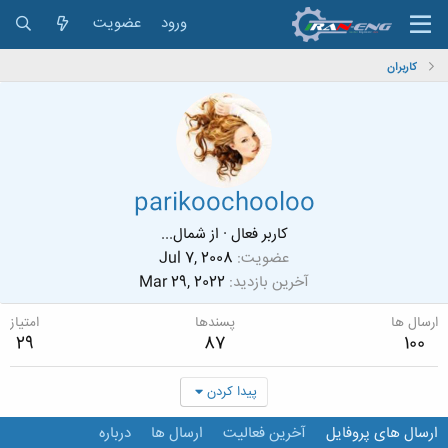
ورود
عضویت
کاربران
parikoochooloo
کاربر فعال
·
از
شمال...
عضویت
Jul 7, 2008
آخرین بازدید
Mar 29, 2022
ارسال ها
پسندها
امتیاز
29
87
100
پیدا کردن
ارسال های پروفایل
آخرین فعالیت
ارسال ها
درباره