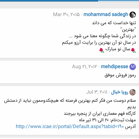
Mar 30, 2015
mohammad sadegh
تنها خداست که می داند
"بهترین"
در زندگی شما چگونه معنا می شود ...
در سال نو آن بهترین را برایت آرزو میکنم
سال نو مبارک
Aug 21, 2012
mehdipesse
M
رموز فروش موفق
رویا خبال
Jul 3, 2011
سلام دوست من فکر کنم بهترین فرصته که هیچکدوممون نباید از دستش
بدیم
کارگاه فهم معماری ایران از پنجره بیرجند
مهلت ثبت‌نام: ۲۰ الی ۳۱ تیر ماه
آدرس
http://www.icae.ir/portal/Default.aspx?tabid=190