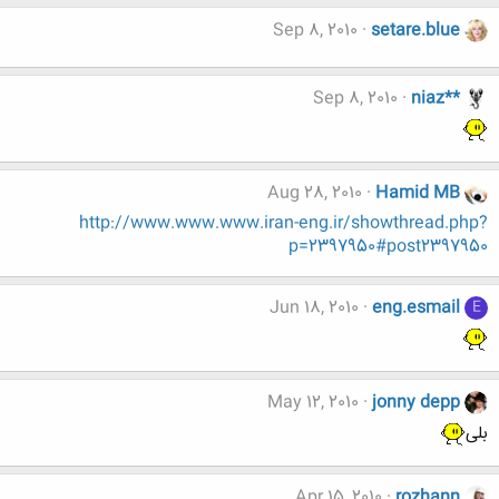
Sep 8, 2010
setare.blue
Sep 8, 2010
niaz**
Aug 28, 2010
Hamid MB
http://www.www.www.iran-eng.ir/showthread.php?
p=2397950#post2397950
Jun 18, 2010
eng.esmail
E
May 12, 2010
jonny depp
بلی
Apr 15, 2010
rozhann