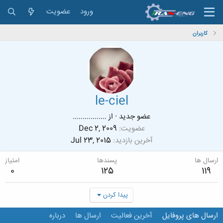
ورود
عضویت
کاربران
le-ciel
عضو جدید
·
از
.................
عضویت
Dec 2, 2009
آخرین بازدید
Jul 23, 2015
ارسال ها
پسندها
امتیاز
0
125
119
پیدا کردن
ارسال های پروفایل
آخرین فعالیت
ارسال ها
درباره