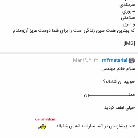
سربلندي
سروري
سلامتي
و سرور
كه بهترين هفت سين زندگي است را براي شما دوست عزيز آرزومندم
[IMG]
Mar 19, 2013
m4material
سلام خانم مهندس
خوبيد ان شاءاله؟
ممنـــــــــــــــــــــون
خيلي لطف كرديد
عيد پيشاپيش بر شما مبارك باشه ان شاءاله