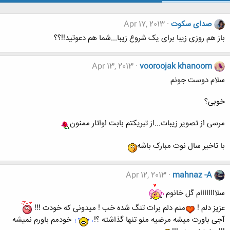
صدای سکوت
Apr 17, 2013
باز هم روزی زیبا برای یک شروع زیبا...شما هم دعوتید!!؟؟
Apr 13, 2013
vooroojak khanoom
سلام دوست جونم
خوبی؟
مرسی از تصویر زیبات...از تبریکتم بابت اواتار ممنون
با تاخیر سال نوت مبارک باشه
Apr 12, 2013
mahnaz -A
سلاااااااام گل خانوم
عزیز دلم !
منم دلم برات تنگ شده خب ! میدونی که خودت !!!
آجی باورت میشه مرضیه منو تنها گذاشته ؟!
خودمم باورم نمیشه