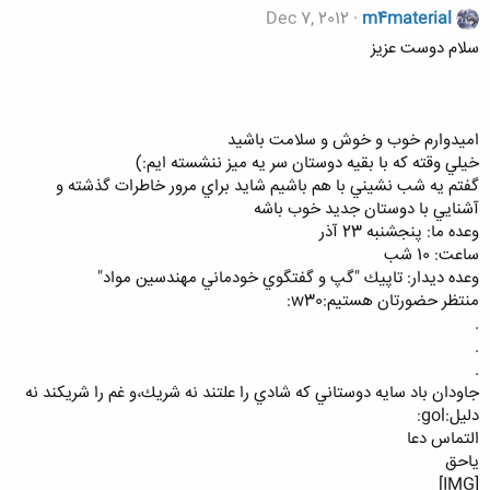
Dec 7, 2012
m4material
سلام دوست عزيز
اميدوارم خوب و خوش و سلامت باشيد
خيلي وقته كه با بقيه دوستان سر يه ميز ننشسته ايم:)
گفتم يه شب نشيني با هم باشيم شايد براي مرور خاطرات گذشته و
آشنايي با دوستان جديد خوب باشه
وعده ما: پنجشنبه 23 آذر
ساعت: 10 شب
وعده ديدار: تاپيك "گپ و گفتگوي خودماني مهندسين مواد"
منتظر حضورتان هستيم:w30:
.
.
.
جاودان باد سايه دوستاني كه شادي را علتند نه شريك،‌و غم را شريكند نه
دليل:gol:
التماس دعا
ياحق
[IMG]