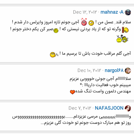
Dec 12, 2012
mahnaz -A
سلام قند ِ عسل من !
آجی جونم تازه امروز وایرلس دار شدم !
وگرنه تو که از یاد بردنی نیستی که !
صبر کن یکم دختر جونم !
آجی گلم مراقب خودت باش تا برسیم ما !
Dec 10, 2012
nargol68
سلااااااام آجی جونی خوووبی عزیزم
میبینم خوب فعالیت داریااا :*
مهندس دلمون واست تنگ شده
Dec 7, 2012
NAFASJOON
واااااااااااییییییییی مرسی عزیزدلم.......بووووووووووووووووووووووس
روز تو هم مبارک دوست جونم تو خودت گلی عزیزم...