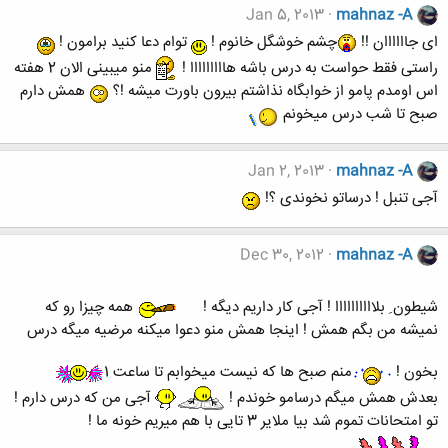
Jan 5, 2013
mahnaz -A
ای جاااااان !!
چشم خوشگل خانوم !
توام دعا کنید برامون !
راستی فقط حواست به درس باشه هااااااااا !
منو میبینی الان 2 هفته
اس اومدم پامو از خوابگاه نذاشتم بیرون باورت میشه !؟
همش دارم
صبح تا شب درس میخونم
Jan 2, 2013
mahnaz -A
آجی تنبل ! درساتو نخوندی ؟!
Dec 30, 2012
mahnaz -A
شیطون ِ بلاااااااااا ! آجی کار داریم دیگه !
همه چیزا رو که
نمیشه من بگم همش ! اینجا همش منو دعوا میکنه مرضیه میگه درس
بخون !
منم صبح ها که نیست میخوابم تا ساعت 1
بعدش همش میگم درسامو خوندم !
آجی من که درس دارم !
تو امتحانات تموم شد بیا ملایر 3 تایی با هم میریم خونه ما !