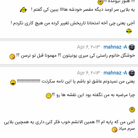
!!! هنوز نیومده !!!
یه بلایی سر اومد دیگه مقصر خودشه هاااا ببین کی گفتم !
آجی یعنی چی آخه امتحانا تاریخش تغییر کرده من هیچ کاری نکردم !
Apr 6, 2013
mahnaz -A
خوشگل خانوم راستی کی میری یونیتون ؟! مهمونا قبل تو نرسن ؟!
Apr 6, 2013
mahnaz -A
یعنی من نمیدونم عاشق تو باشم یا این نامه سکرتت !!!!!!!!!!!!!!!!!!!
چرا مرضیه به من نگفته بود این نقشه ها رو ؟!
آجی من که پایه ام !!! همین الانشم خوب فکر کنی داری یه همچین بلایی
سرم میاد