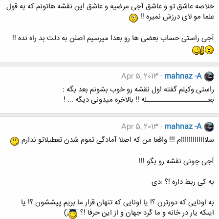
خلاصه عاشق تو و عاشق آجی مرضیه و عاشق این نقشه هاتونم که به قول
علما مو لای درزش نمیره !!
آجی راستی حساب بعضی ها رو بعدا میرسیم اصلن به دلت بد راه نده !!
Apr 5, 2013
mahnaz -A
راستی وکیلم گفته اول نقشه رو خوب بشونم بعد بگه :
بعـــــــــــــــــــــله !! بالاخره میدونی دیگه ... !
Apr 5, 2013
mahnaz -A
سلااااااااااااام !!! واقعا من که اصلا آمادگی تموم شدن تعطیلاتو ندارم
آجی جونی نقشه رو بگو !!!
به کی ربط داره !؟ :دی
به اونایی که دورترن ؟! یا اونایی که تنهان قرار ما بریم پیششون ؟! یا
اینکه یار در خانه و ما گرد جهان و از این حرفا !؟
)