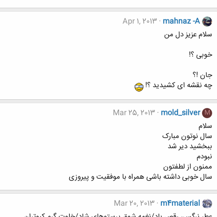
Apr 1, 2013
mahnaz -A
سلام عزیز دل من
خوبی ؟!
جان !؟
چه نقشه ای کشیدید ؟!
Mar 25, 2013
mold_silver
M
سلام
سال نوتون مبارک
ببخشید دیر شد
نبودم
ممنون از لطفتون
سال خوبی داشته باشی همراه با موفقیت و پیروزی
Mar 20, 2013
m4material
عطر نرگس، رقص باد/نغمه شوق پرستوهاي شاد/خلوت گرم كبوتران