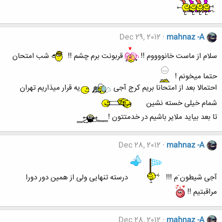
Dec 29, 2012
mahnaz -A
سلام از ماست خانووووم !!
قربونت برم چشم !!
شب امتحان
حتما میخونم !
احتمالا بعد از امتحانا بریم کرج آجی
یه قرار میذاریم تهران
شمام خیلی خسته نشین
تا بعد بیاید ملایر باشیم در خدمتتون !
Dec 28, 2012
mahnaz -A
آجی شیطون َم !!!
درسته تنهایی ولی از همین دور دورا
مراقبتیم !!
Dec 28, 2012
mahnaz -A