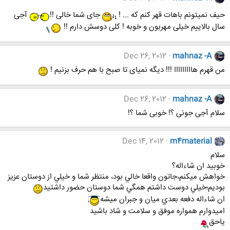
حیف نمیتونم باهات قهر کنم که ... !
جای شما خالی !!
آجی
سال بالاییم خیلی مهربون و خوبه ! کلی دوسش دارم !!
Dec 26, 2012
mahnaz -A
من قهرم هااااااااا !!! دیگه نمیای تا صبح با هم حرف بزنیم !
Dec 26, 2012
mahnaz -A
سلام آجی جونی ؟! خوبی شما ؟!
Dec 14, 2012
m4material
سلام
خوبيد ان شاءاله؟
خواهش ميكنم،‌جاتون واقعا خالي بود، منتظر شما و خيلي از دوستان عزيز
بوديم؛‌خيلي دوست داشتم همگي شما دوستان حضور داشتيد
ان شاءاله دفعه بعدي ميان و جبران ميشه
اميدوارم همواره موفق و سلامت و شاد باشيد
ياحق