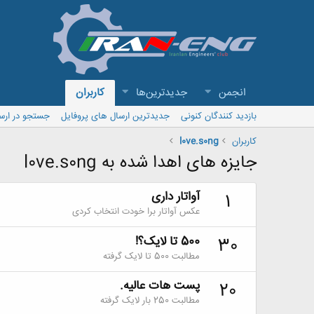
انجمن
جدیدترین‌ها
کاربران
بازدید کنندگان کنونی
جدیدترین ارسال های پروفایل
جستجو در ارس
کاربران
l0ve.s0ng
جایزه های اهدا شده به l0ve.s0ng
آواتار داری
1
عکس آواتار برا خودت انتخاب کردی
500 تا لایک؟!
30
مطالبت 500 تا لایک گرفته
پست هات عالیه.
20
مطالبت 250 بار لایک گرفته