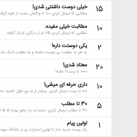
خیلی دوست داشتنی شدی!
15
مطالبی که ارسال کردی 100 تا واکنش مثبت از بقیه گرفته.
مطالبت خیلی مفیده.
10
مطالبی که ارسال کردی 25 بار از دیگران لایک گرفته.
یکی دوستت داره!
2
یه نفر یه مطلبت رو دوست داشته و به مطلبت لایک داده.
معتاد شدی!
20
1000 تا پست؟ عالیه!
داری حرفه ای میشی!
10
100 تا پست ارسال کردی. بیشتر از یه روز طول کشید، نه؟
30 تا مطلب
5
30 تا مطلب ارسال کردی. حتما به درد بخور بوده که 5 امتیاز گرفتی.
اولین پیام
1
یک پست جدید بذار تا اولین امتیازت رو در باشگاه مهند