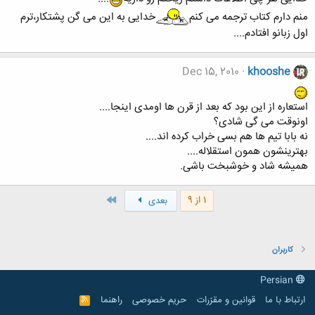
منم دارم کتاب ترجمه می کنم
خدایی به این می گن پشتکار،ترم
اول زبانو افتادم....
Dec 15, 2010
khooshe
استعاره از این بود که بعد از قرن ها اومدی اینجا....
اونوقت می گی شادی؟
نه بابا تیم ها هم بسی خراب کرده اند....
بهترینشون همون استقلاله....
همیشه شاد و خوشبخت باشی.
آخر
1 از 9
بعدی
کاربران
Persian
ارتباط با ما
قوانین و مقرّرات
حریم خصوصی
راهنما
R
S