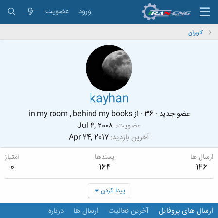
ورود
عضویت
کاربران
kayhan
عضو جدید
·
36
·
از
in my room , behind my books
عضویت
Jul 4, 2008
آخرین بازدید
Apr 24, 2017
ارسال ها
پسندها
امتیاز
0
164
146
پیدا کردن
ارسال های پروفایل
آخرین فعالیت
ارسال ها
درباره