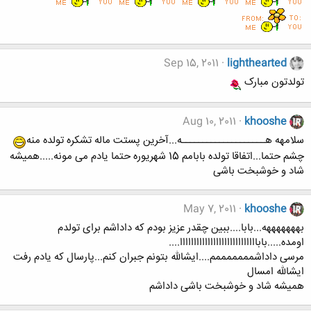
Sep 15, 2011
lighthearted
تولدتون مبارک
Aug 10, 2011
khooshe
سلامهه هــــــــــــــــــــه...آخرین پستت ماله تشکره تولده منه
چشم حتما...اتفاقا تولده بابامم 15 شهریوره حتما یادم می مونه.....همیشه
شاد و خوشبخت باشی
May 7, 2011
khooshe
بهههههههه...بابا....ببین چقدر عزیز بودم که داداشم برای تولدم
اومده.....باباااااااااااااااااااااااااااا....
مرسی داداشمممممممم....ایشالله بتونم جبران کنم...پارسال که یادم رفت
ایشالله امسال
همیشه شاد و خوشبخت باشی داداشم