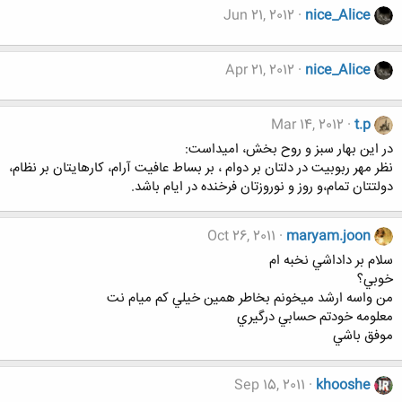
Jun 21, 2012
nice_Alice
Apr 21, 2012
nice_Alice
Mar 14, 2012
t.p
در این بهار سبز و روح بخش، امیداست:
نظر مهر ربوبیت در دلتان بر دوام ، بر بساط عافیت آرام، کارهایتان بر نظام،
دولتتان تمام،و روز و نوروزتان فرخنده در ایام باشد.
Oct 26, 2011
maryam.joon
سلام بر داداشي نخبه ام
خوبي؟
من واسه ارشد ميخونم بخاطر همين خيلي كم ميام نت
معلومه خودتم حسابي درگيري
موفق باشي
Sep 15, 2011
khooshe