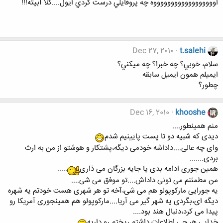
اووووووووووووووووووه چه پروفايلي درست كردي ايول....كلا آبيته!!!
Dec 27, 2010
t.salehi
سلام، خوبي؟ چه خبرا؟ چه ميكني؟
ايميلم همون ايميل سابقه
چطور؟
Dec 16, 2010
khooshe
منم همینطور....
دیدی که شبیه دو تا پست پایینیم شدم
وای چه عالی....داداشه خودمی دیگه،پشتکار و هوشتو از من به ارث
بردی.......
همین جوری ادامه بدی پا جایه بزرگان می ذاری
.....
من مطمئنم می تونی داداش....تو موفق می شی....
یه جورایی مارکوپولو هم می شی،آخه تو هر شهری هست خودتم یه شهره
دیگه ای،بگردی یه شهر گیر می آریا....مارکوپولو هم همینجوری آمریکا رو
پیدا می کرد،دنبال هند بود....
خدایی هر چی اطلاعات داشتم ریختم رو داریه
....