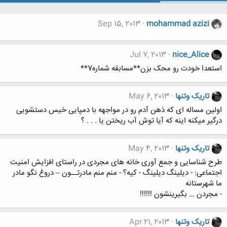
Sep 15, 2013
mohammad azizi
Jul 7, 2013
nice_Alice
استعدا خودت رو محک بزن**مسابقه شماره7**
تاریک وتنها
May 6, 2013
اولین مساله ای که ذهن آدم رو در مواجهه با دمپایی خیس دستشویی
درگیر میکنه اینه که آیا توش آب ریختن یا . . . ؟
تاریک وتنها
May 4, 2013
طرح شناسایی و جمع آوری خانه های مجردی در راستای افزایش امنیت
اجتماعی: - دیلینگ دیلینگ - کیه؟ - منم منم مادرتــون – دروغ نگو مادر
ما شهرستانه
- مجردن … بگیرینشون !!!!!!
تاریک وتنها
Apr 21, 2013