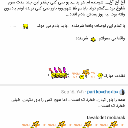
آخ آخ آخ.....شرمنده ام هوارتا...بارو نمی کنی چقدر این چند مدت سرم
شلوغ بود....گفتم تولد بابامم 15 شهریوره باور نمی کنی تولده اونم یادمون
رفته بود...یه روز بعدش یادم افتاد...
با تمام این اوصاف واقعا شرمنده....باید یادم می موند
.....
واقعا بی معرفتم
شرمنده
.
.
.
تفلدت مبارک
Sep 15, 2011
pari ko0cho0lo0
همه را باور کردن، خطرناک است... اما هیچ کس را باور نکردن، خیلی
خطرناک است...
tavalodet mobarak