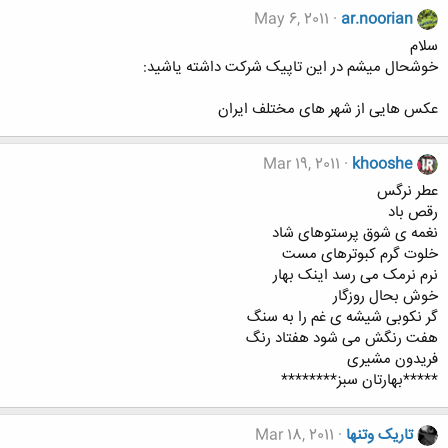
May 6, 2011
ar.noorian
سلام
خوشحال میشم در این تاپیک شرکت داشته یاشید:
عکس هایی از شهر های مختلف ایران
Mar 19, 2011
khooshe
عطر نرگس
رقص باد
نغمه ی شوق پرستوهای شاد
خلوت گرم کبوترهای مست
نرم نرمک می رسد اینک بهار
خوش بحال روزگار
گر نکوبی شیشه ی غم را به سنگ
هفت رنگش می شود هفتاد رنگ
فریدون مشیری
*****بهارتان سبز********
تاریک وتنها
Mar 18, 2011