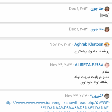
حنا جون
Dec 1, 2013
[IMG]
حنا جون
Dec 1, 2013
Nov 30, 2013
Aghrab Khatoon
پر شده صندوق پیامتون.
Nov 24, 2013
ALIREZA.F.1988
سلام
ممنونم بابت تبريك تولد
ايشاله تولد خودتون
*شیرین*
Nov 23, 2013
http://www.www.www.iran-eng.ir/showthread.php/517993-
**%D8%AA%D9%88%D9%84%D8%AF-