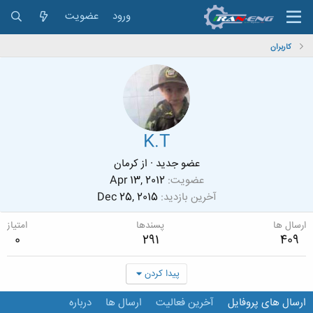
ورود
عضویت
کاربران
K.T
عضو جدید
·
از
کرمان
عضویت
Apr 13, 2012
آخرین بازدید
Dec 25, 2015
ارسال ها
پسندها
امتیاز
0
291
409
پیدا کردن
ارسال های پروفایل
آخرین فعالیت
ارسال ها
درباره