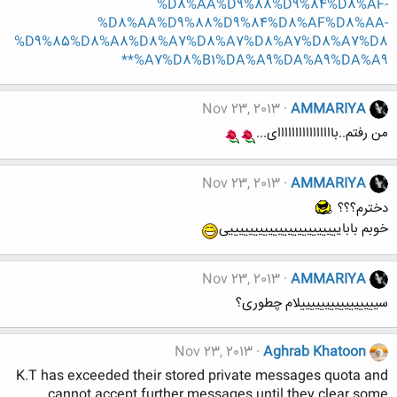
%D8%AA%D9%88%D9%84%D8%AF-
%D8%AA%D9%88%D9%84%D8%AF%D8%AA-
%D9%85%D8%A8%D8%A7%D8%A7%D8%A7%D8%A7%D8
%A7%D8%B1%DA%A9%DA%A9%DA%A9**
Nov 23, 2013
AMMARIYA
من رفتم..باااااااااااااااای...
Nov 23, 2013
AMMARIYA
دخترم؟؟؟
خوبم بابایییییییییییییییییییییییی
Nov 23, 2013
AMMARIYA
سییییییییییییییییلام چطوری؟
Nov 23, 2013
Aghrab Khatoon
K.T has exceeded their stored private messages quota and
cannot accept further messages until they clear some