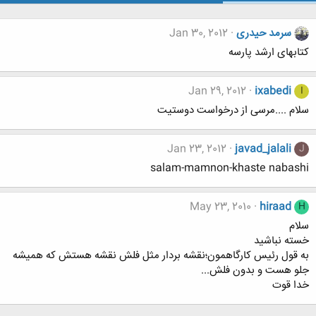
سرمد حیدری
Jan 30, 2012
کتابهای ارشد پارسه
Jan 29, 2012
ixabedi
I
سلام ....مرسی از درخواست دوستیت
Jan 23, 2012
javad_jalali
J
salam-mamnon-khaste nabashi
May 23, 2010
hiraad
H
سلام
خسته نباشيد
به قول رئيس كارگاهمون؛نقشه بردار مثل فلش نقشه هستش كه هميشه
جلو هست و بدون فلش...
خدا قوت