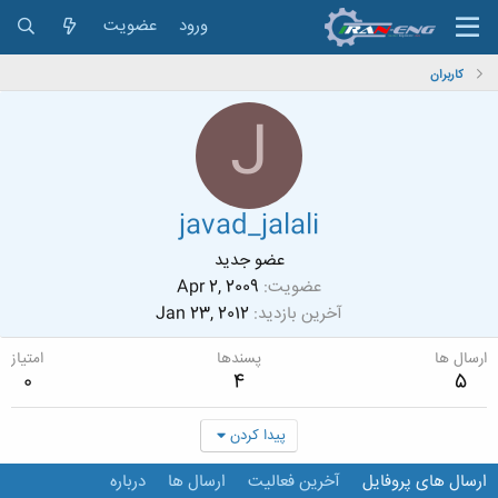
ورود
عضویت
کاربران
J
javad_jalali
عضو جدید
عضویت
Apr 2, 2009
آخرین بازدید
Jan 23, 2012
ارسال ها
پسندها
امتیاز
0
4
5
پیدا کردن
ارسال های پروفایل
آخرین فعالیت
ارسال ها
درباره