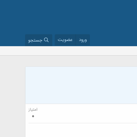
ورود
عضویت
جستجو
امتیاز
0