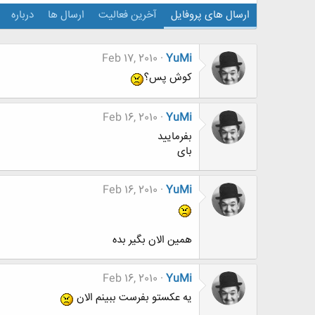
ارسال های پروفایل
آخرین فعالیت
ارسال ها
درباره
Feb 17, 2010
YuMi
کوش پس؟
Feb 16, 2010
YuMi
بفرمایید
بای
Feb 16, 2010
YuMi
همین الان بگیر بده
Feb 16, 2010
YuMi
یه عکستو بفرست ببینم الان