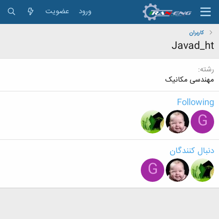
ورود
عضویت
کاربران
Javad_ht
رشته
مهندسی مکانیک
Following
G
دنبال کنندگان
G