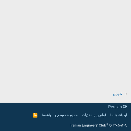
کاربران
Persian
ارتباط با ما
قوانین و مقرّرات
حریم خصوصی
راهنما
R
S
S
®
Iranian Engineers' Club
© 1385-1401.