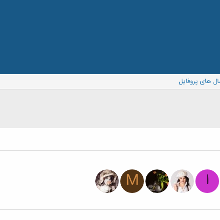
ال های پروفایل
ا
M