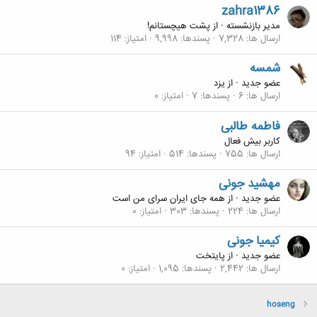
zahra1386
مدیر بازنشسته
·
از
پشت هیچستانم!
ارسال ها
7,328
پسندها
9,998
امتیاز
114
شمسه
عضو جدید
·
از
یزد
ارسال ها
6
پسندها
7
امتیاز
0
فاطمه طالبی
کاربر بیش فعال
ارسال ها
755
پسندها
514
امتیاز
94
مهشید جونی
عضو جدید
·
از
همه جای ایران سرای من است
ارسال ها
224
پسندها
303
امتیاز
0
کیمیا جونی
عضو جدید
·
از
پایتخت
ارسال ها
2,442
پسندها
1,095
امتیاز
0
hoseng