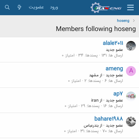
ورود
عضویت
hoseng
Members following hoseng
alale2011
عضو جدید
ارسال ها
131
پسندها
34
امتیاز
0
ameng
A
عضو جدید
·
از
مشهد
ارسال ها
6
پسندها
2
امتیاز
0
ap7
عضو جدید
·
از
iran
ارسال ها
16
پسندها
29
امتیاز
0
bahare1988
عضو جدید
·
از
بندرعباس
ارسال ها
70
پسندها
31
امتیاز
0