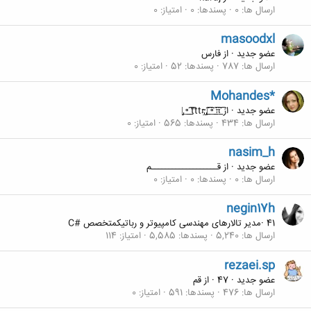
ارسال ها
0
پسندها
0
امتیاز
0
masoodxl
عضو جدید
·
از
فارس
ارسال ها
787
پسندها
52
امتیاز
0
Mohandes*
عضو جدید
·
از
tttı̴̴̡ ̡̡͡|̲̲̲͡͡͡ ̲▫̲͡ ̲̲̲͡͡π̲̲͡͡ ̲̲͡▫̲̲͡͡ ̲|̡̡̡
ارسال ها
434
پسندها
565
امتیاز
0
nasim_h
عضو جدید
·
از
قـــــــــــــــــــم
ارسال ها
0
پسندها
0
امتیاز
0
negin17h
41
·
مدیر تالارهای مهندسی کامپیوتر و رباتیکمتخصص #C
ارسال ها
5,240
پسندها
5,585
امتیاز
114
rezaei.sp
عضو جدید
·
47
·
از
قم
ارسال ها
476
پسندها
591
امتیاز
0