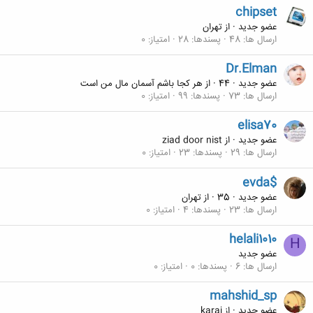
chipset
عضو جدید
·
از
تهران
ارسال ها
48
پسندها
28
امتیاز
0
Dr.Elman
عضو جدید
·
44
·
از
هر کجا باشم آسمان مال من است
ارسال ها
73
پسندها
99
امتیاز
0
elisa70
عضو جدید
·
از
ziad door nist
ارسال ها
29
پسندها
23
امتیاز
0
evda$
عضو جدید
·
35
·
از
تهران
ارسال ها
23
پسندها
4
امتیاز
0
helali1010
H
عضو جدید
ارسال ها
6
پسندها
0
امتیاز
0
mahshid_sp
عضو جدید
·
از
karaj