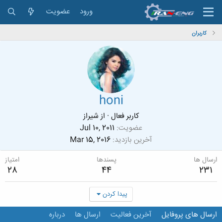
ورود
عضویت
کاربران
honi
کاربر فعال
·
از
شیراز
عضویت
Jul 10, 2011
آخرین بازدید
Mar 15, 2016
ارسال ها
پسندها
امتیاز
28
44
231
پیدا کردن
ارسال های پروفایل
آخرین فعالیت
ارسال ها
درباره