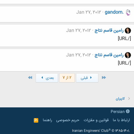
Jan 27, 2012
gandom.
رامین قاسم نتاج
Jan 27, 2012
[/URL]
رامین قاسم نتاج
Jan 27, 2012
[/URL]
اول
آخر
2 از 7
قبلی
بعدی
کاربران
Persian
ارتباط با ما
قوانین و مقرّرات
حریم خصوصی
راهنما
R
S
S
®
Iranian Engineers' Club
© 1385-1401.