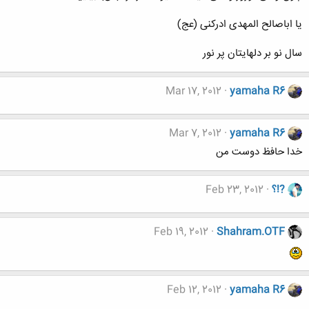
یا اباصالح المهدی ادرکنی (عج)
سال نو بر دلهایتان پر نور
Mar 17, 2012
yamaha R6
Mar 7, 2012
yamaha R6
خدا حافظ دوست من
?!؟
Feb 23, 2012
Feb 19, 2012
Shahram.OTF
Feb 12, 2012
yamaha R6