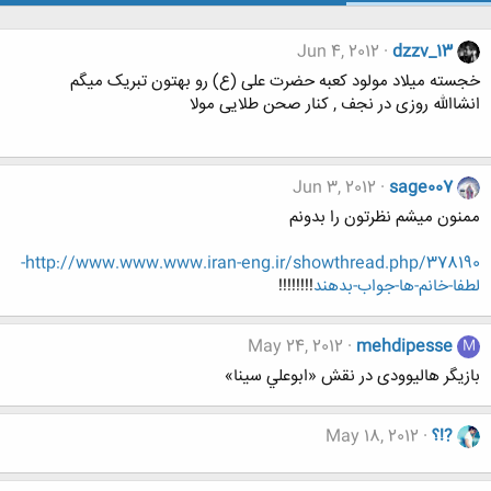
Jun 4, 2012
dzzv_13
خجسته میلاد مولود کعبه حضرت علی (ع) رو بهتون تبریک میگم
انشاالله روزی در نجف , کنار صحن طلایی مولا
Jun 3, 2012
sage007
ممنون میشم نظرتون را بدونم
http://www.www.www.iran-eng.ir/showthread.php/378190-
لطفا-خانم-ها-جواب-بدهند
!!!!!!!!
May 24, 2012
mehdipesse
M
بازیگر هالیوودی در نقش «ابوعلي سينا»
?!؟
May 18, 2012