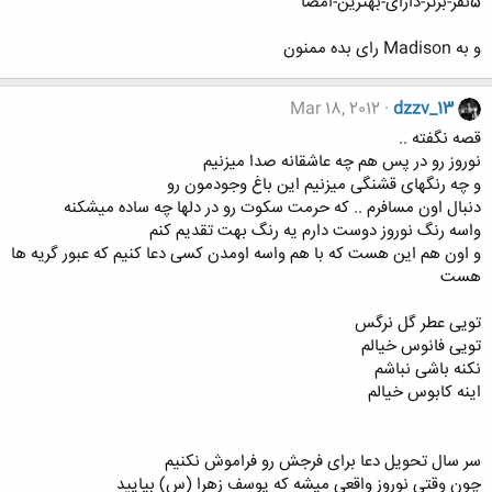
5نفر-برتر-دارای-بهترین-امضا
و به Madison رای بده ممنون
Mar 18, 2012
dzzv_13
قصه نگفته ..
نوروز رو در پس هم چه عاشقانه صدا میزنیم
و چه رنگهای قشنگی میزنیم این باغ وجودمون رو
دنبال اون مسافرم .. که حرمت سکوت رو در دلها چه ساده میشکنه
واسه رنگ نوروز دوست دارم یه رنگ بهت تقدیم کنم
و اون هم این هست که با هم واسه اومدن کسی دعا کنیم که عبور گریه ها
هست
تویی عطر گل نرگس
تویی فانوس خیالم
نکنه باشی نباشم
اینه کابوس خیالم
سر سال تحویل دعا برای فرجش رو فراموش نکنیم
چون وقتی نوروز واقعی میشه که یوسف زهرا (س) بیایید