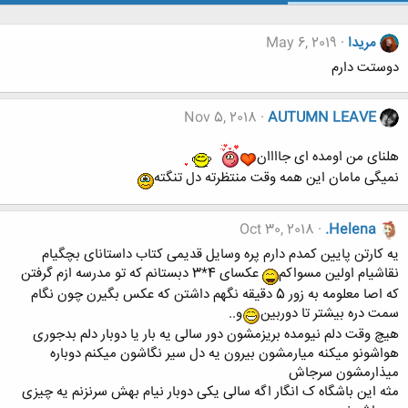
مریدا
May 6, 2019
دوستت دارم
Nov 5, 2018
AUTUMN LEAVE
هلنای من اومده ای جاااان
نمیگی مامان این همه وقت منتظرته دل تنگته
Oct 30, 2018
.Helena
یه کارتن پایین کمدم دارم پره وسایل قدیمی کتاب داستانای بچگیام
نقاشیام اولین مسواکم
عکسای 4*3 دبستانم که تو مدرسه ازم گرفتن
که اصا معلومه به زور 5 دقیقه نگهم داشتن که عکس بگیرن چون نگام
سمت دره بیشتر تا دوربین
و..
هیچ وقت دلم نیومده بریزمشون دور سالی یه بار یا دوبار دلم بدجوری
هواشونو میکنه میارمشون بیرون یه دل سیر نگاشون میکنم دوباره
میذارمشون سرجاش
مثه این باشگاه ک انگار اگه سالی یکی دوبار نیام بهش سرنزنم یه چیزی