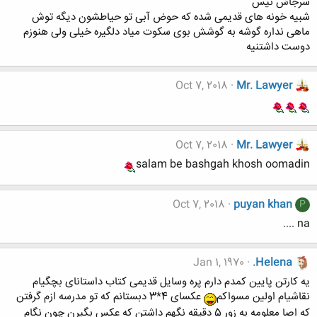
سرجاش نیس
شبیه خونه های قدیمی شده که حوض آبی تو حیاطشون دیگه توش
ماهی نداره گوشه به گوشش بوی سکوت میاد دلگیره خیلی ولی هنوزم
دوست داشتنیه
Oct 7, 2018
Mr. Lawyer
Oct 7, 2018
Mr. Lawyer
salam be bashgah khosh oomadin
Oct 7, 2018
puyan khan
P
na ....
Jan 1, 1970
.Helena
یه کارتن پایین کمدم دارم پره وسایل قدیمی کتاب داستانای بچگیام
نقاشیام اولین مسواکم
عکسای 4*3 دبستانم که تو مدرسه ازم گرفتن
که اصا معلومه به زور 5 دقیقه نگهم داشتن که عکس بگیرن چون نگام