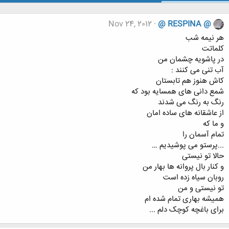
Nov 24, 2012
@ RESPINA @
هر نیمه شب
کلماتت
در پاشویه چشمان من
آب تنی می کنند :
کاش هنوز هم تابستان
شمع دانی های همسایه بود که
رنگ به رنگ می شدند
از عاشقانه های ساده امان
و ما که
تمام آسمان را
...پرستو می پوشیدیم …
حالا تو نیستی
و کنار بال پروانه ها بهار من
روبان سیاه زده است
تو نیستی و من
همیشه بهاری تمام شده ام
برای باغچه کوچک دلم ...