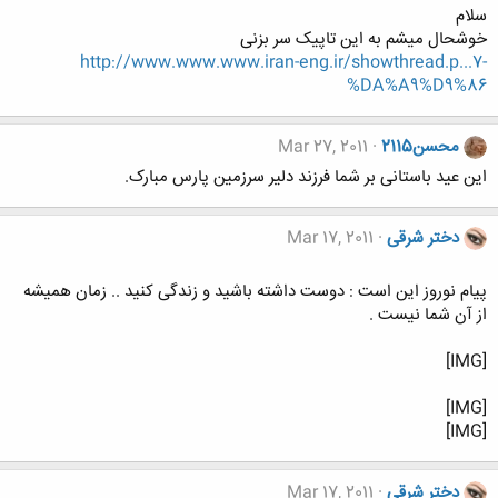
سلام
خوشحال میشم به این تاپیک سر بزنی
http://www.www.www.iran-eng.ir/showthread.p...7-
%DA%A9%D9%86
محسن2115
Mar 27, 2011
این عید باستانی بر شما فرزند دلیر سرزمین پارس مبارک.
دختر شرقی
Mar 17, 2011
پیام نوروز این است : دوست داشته باشید و زندگی کنید .. زمان همیشه
از آن شما نیست .
[IMG]
[IMG]
[IMG]
دختر شرقی
Mar 17, 2011