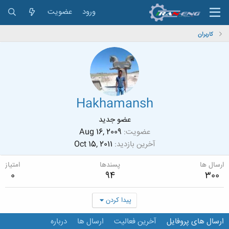
ورود
عضویت
کاربران
Hakhamansh
عضو جدید
عضویت
Aug 16, 2009
آخرین بازدید
Oct 15, 2011
ارسال ها
پسندها
امتیاز
0
94
300
پیدا کردن
ارسال های پروفایل
آخرین فعالیت
ارسال ها
درباره