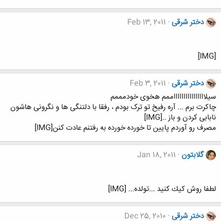
دختر شرقی
Feb 13, 2011
[IMG]
دختر شرقی
Feb 3, 2011
سیلااااااااااااااااممم هخوی خودمممم
چاکرت برم ... آره رفیخ تو ترک بودم ، رفقا با دلتنگی ها و نگرونی هاشون
نابابی کردن و باز ..[IMG]
مصرف رو آوردم پایین تا خورده خورده به رفتنم عادت کنن[IMG]
گلابتون
Jan 18, 2011
لطفا روش كيك كنيد ...تولده... [IMG]
دختر شرقی
Dec 25, 2010