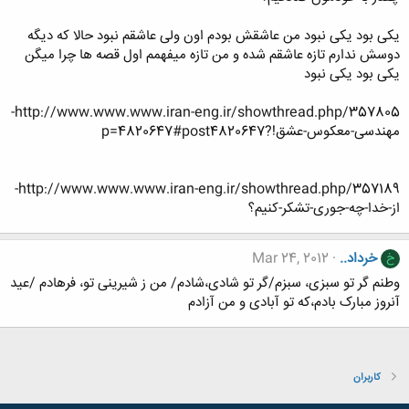
یکی بود یکی نبود من عاشقش بودم اون ولی عاشقم نبود حالا که دیگه
دوسش ندارم تازه عاشقم شده و من تازه میفهمم اول قصه ها چرا میگن
یکی بود یکی نبود
http://www.www.www.iran-eng.ir/showthread.php/357805-
مهندسی-معکوس-عشق!?p=4820647#post4820647
http://www.www.www.iran-eng.ir/showthread.php/357189-
از-خدا-چه-جوری-تشکر-کنیم؟
خرداد..
Mar 24, 2012
خ
وطنم گر تو سبزی، سبزم/گر تو شادی،شادم/ من ز شیرینی تو، فرهادم /عید
آنروز مبارک بادم،که تو آبادی و من آزادم
کاربران