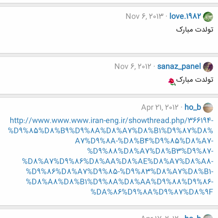
Nov 6, 2013
love.1982
تولدت مبارک
Nov 6, 2012
sanaz_panel
تولدت مبارک
Apr 21, 2012
ho_b
http://www.www.www.iran-eng.ir/showthread.php/366194-
%D9%85%D8%B9%D9%8A%D8%A7%D8%B1%D9%87%D8%
A7%D9%8A-%D8%B4%D9%85%D8%A7-
%D9%88%D8%A7%D8%B3%D9%87-
%D8%A7%D9%86%D8%AA%D8%AE%D8%A7%D8%A8-
%D9%86%D8%A7%D9%85-%D9%83%D8%A7%D8%B1-
%D8%A8%D8%B1%D9%8A%D8%AA%D9%88%D9%86-
%DA%86%D9%8A%D9%87%D8%9F