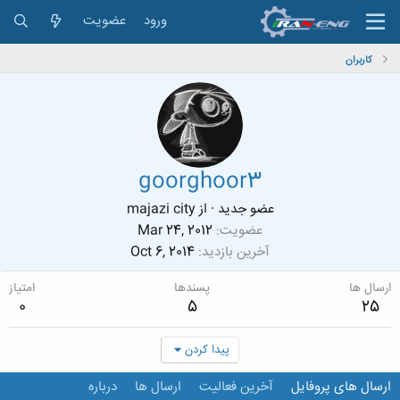
ورود
عضویت
کاربران
goorghoor3
عضو جدید
·
از
majazi city
عضویت
Mar 24, 2012
آخرین بازدید
Oct 6, 2014
ارسال ها
پسندها
امتیاز
0
5
25
پیدا کردن
ارسال های پروفایل
آخرین فعالیت
ارسال ها
درباره