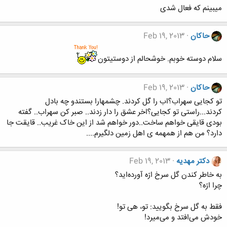
میبینم که فعال شدی
حاکان
Feb 19, 2013
سلام دوسته خوبم. خوشحالم از دوستیتون
حاکان
Feb 19, 2013
تو کجایی سهراب؟اب را گل کردند. چشمهارا بستندو چه بادل
کردند...راستی تو کجایی؟اخر عشق را دار زدند.. صبر کن سهراب.. گفته
بودی قایقی خواهم ساخت..دور خواهم شد از این خاک غریب.. قایقت جا
دارد؟ من هم از همهمه ی اهل زمین دلگیرم....
دکتر مهدیه
Feb 19, 2013
به خاطر کندن گل سرخ ارّه آورده‌اید؟
چرا ارّه؟
فقط به گل سرخ بگویید: تو، هی تو!
خودش می‌افتد و می‌میرد!