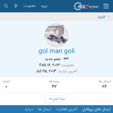
ورود
عضویت
کاربران
gol man goli
33
·
عضو جدید
عضویت
Feb 16, 2013
آخرین بازدید
Jul 25, 2013
ارسال ها
پسندها
امتیاز
0
42
26
پیدا کردن
ارسال های پروفایل
آخرین فعالیت
ارسال ها
درباره