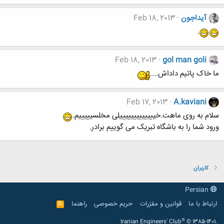
آیداجون
Feb 18, 2013
.
Feb 18, 2013
gol man goli
ما خاک پاتیم داداش....
Feb 17, 2013
A.kaviani
سلام به روی ماهت.خیییییییییییییلی مخلسیییییم.
ورود شما را به باشگاه تبریک می گوییم برادر.
کاربران
Persian
ارتباط با ما
قوانین و مقرّرات
حریم خصوصی
راهنما
R
S
S
®
Iranian Engineers' Club
© 1385-1401.