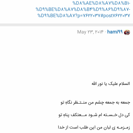
%D8%AE%D8%A7%D8%B1-
%D9%BE%D8%A7%D8%B4%D9%86%D9%87-
%D9%BE%D8%A7?p=7622037#post7622037
May 23, 2014
hami99
السلام علیک یا نور الله
جمعه به جمعه چشم من منـتـظر نگاهِ تو
کی دل خـسـته ام شـود مــعتکف پناهِ تو
زمـزمـه ی لبان من این طلب است از خدا