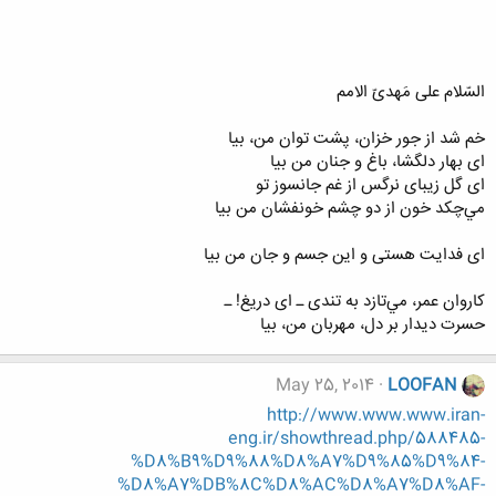
السّلام علی مَهدیّ الامم
خم شد از جور خزان، پشت توان من، بیا
ای بهار دلگشا، باغ و جنان من بیا
ای گل زیبای نرگس از غم جانسوز تو
مي‌چكد خون از دو چشم خونفشان من بیا
ای فدایت هستی و این جسم و جان من بیا
كاروان عمر، مي‌تازد به تندی ـ ای دریغ! ـ
حسرت دیدار بر دل، مهربان من، بیا
May 25, 2014
LOOFAN
http://www.www.www.iran-
eng.ir/showthread.php/588485-
%D8%B9%D9%88%D8%A7%D9%85%D9%84-
%D8%A7%DB%8C%D8%AC%D8%A7%D8%AF-