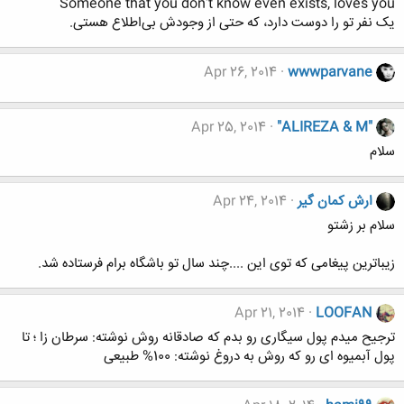
Someone that you don't know even exists, loves you
یک نفر تو را دوست دارد، که حتی از وجودش بی‌اطلاع هستی.
Apr 26, 2014
wwwparvane
Apr 25, 2014
"ALIREZA & M"
سلام
ارش کمان گیر
Apr 24, 2014
سلام بر زشتو
زیباترین پیغامی که توی این ....چند سال تو باشگاه برام فرستاده شد.
Apr 21, 2014
LOOFAN
ترجیح میدم پول سیگاری رو بدم که صادقانه روش نوشته: سرطان زا ؛ تا
پول آبمیوه ای رو که روش به دروغ نوشته: 100% طبیعی