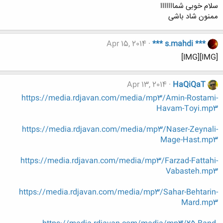
سلام خوبی شمااااااا
ممنون شاد باشی
Apr 15, 2014
*** s.mahdi ***
[IMG][IMG]
Apr 13, 2014
HaQiQaT
https://media.rdjavan.com/media/mp3/Amin-Rostami-
Havam-Toyi.mp3
https://media.rdjavan.com/media/mp3/Naser-Zeynali-
Mage-Hast.mp3
https://media.rdjavan.com/media/mp3/Farzad-Fattahi-
Vabasteh.mp3
https://media.rdjavan.com/media/mp3/Sahar-Behtarin-
Mard.mp3