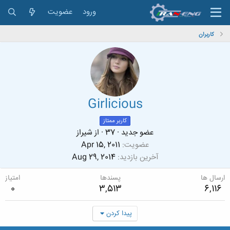
ورود
عضویت
کاربران
Girlicious
کاربر ممتاز
عضو جدید
·
37
·
از
شیراز
عضویت
Apr 15, 2011
آخرین بازدید
Aug 29, 2014
ارسال ها
پسندها
امتیاز
0
3,513
6,116
پیدا کردن