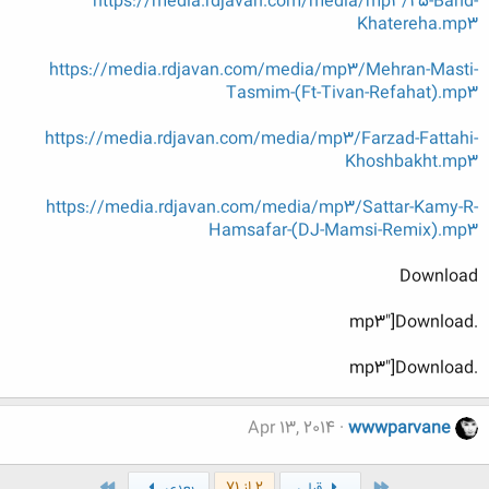
https://media.rdjavan.com/media/mp3/25-Band-
Khatereha.mp3
https://media.rdjavan.com/media/mp3/Mehran-Masti-
Tasmim-(Ft-Tivan-Refahat).mp3
https://media.rdjavan.com/media/mp3/Farzad-Fattahi-
Khoshbakht.mp3
https://media.rdjavan.com/media/mp3/Sattar-Kamy-R-
Hamsafar-(DJ-Mamsi-Remix).mp3
Download
.mp3"]Download
.mp3"]Download
Apr 13, 2014
wwwparvane
اول
آخر
2 از 71