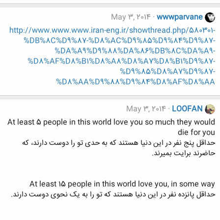
May 3, 2014
wwwparvane
http://www.www.www.iran-eng.ir/showthread.php/580301-
%DB%8C%D9%87-%D8%AC%D9%85%D9%84%D9%87-
%DA%A9%D9%88%DA%86%DB%8C%DA%A9-
%D8%AF%D8%B1%D8%A8%D8%A7%D8%B1%D9%87-
%D9%85%D8%A7%D9%87-
%D8%AA%D9%88%D9%84%D8%AF%D8%AA
May 3, 2014
LOOFAN
At least 5 people in this world love you so much they would
die for you
حداقل پنج نفر در این دنیا هستند که به حدی تو را دوست دارند، که
حاضرند برایت بمیرند.
At least 15 people in this world love you, in some way
حداقل پانزده نفر در این دنیا هستند که تو را به یک نحوی دوست دارند.