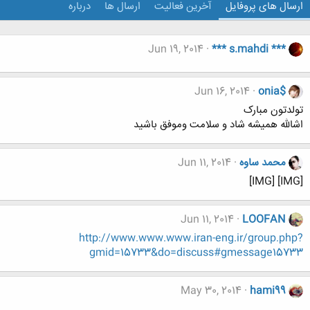
ارسال های پروفایل
آخرین فعالیت
ارسال ها
درباره
Jun 19, 2014
*** s.mahdi ***
Jun 16, 2014
onia$
تولدتون مبارک
اشالله همیشه شاد و سلامت وموفق باشید
محمد ساوه
Jun 11, 2014
[IMG] [IMG]
Jun 11, 2014
LOOFAN
http://www.www.www.iran-eng.ir/group.php?
gmid=15733&do=discuss#gmessage15733
May 30, 2014
hami99