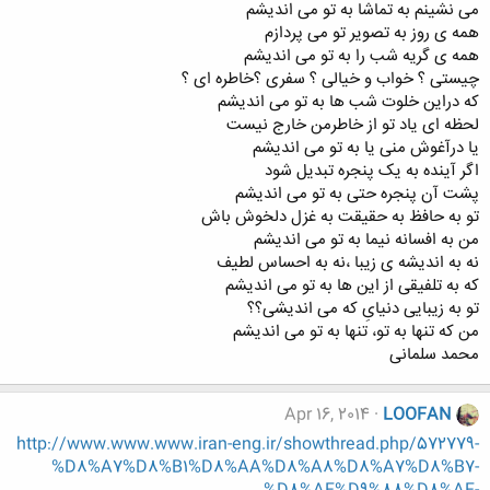
می نشینم به تماشا به تو می اندیشم
همه ی روز به تصویر تو می پردازم
همه ی گریه شب را به تو می اندیشم
چیستی ؟ خواب و خیالی ؟ سفری ؟خاطره ای ؟
که دراین خلوت شب ها به تو می اندیشم
لحظه ای یاد تو از خاطرمن خارج نیست
یا درآغوش منی یا به تو می اندیشم
اگر آینده به یک پنجره تبدیل شود
پشت آن پنجره حتی به تو می اندیشم
تو به حافظ به حقیقت به غزل دلخوش باش
من به افسانه نیما به تو می اندیشم
نه به اندیشه ی زیبا ،‌نه به احساس لطیف
که به تلفیقی از این ها به تو می اندیشم
تو به زیبایی دنیایِ که می اندیشی؟؟
من که تنها به تو، تنها به تو می اندیشم
محمد سلمانی
Apr 16, 2014
LOOFAN
http://www.www.www.iran-eng.ir/showthread.php/572779-
%D8%A7%D8%B1%D8%AA%D8%A8%D8%A7%D8%B7-