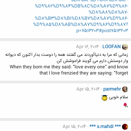
%D8%AF%D9%88%D8%AF-
%D9%82%D9%84%DB%8C%D8%A7%D9%86-
%D8%A8%D8%A7-
%D8%B3%D8%B1%D8%B7%D8%A7%D9%86-
%D9%85%D8%AB%D8%A7%D9%86%D9%87?
p=7513203#post7513203
Apr 16, 2014
LOOFAN
زمانی که مرا به دنیاآوردند می گفتند همه را دوست بدار اکنون که دیوانه
وار دوستش دارم می گویند فراموشش کن
When they born me they said: “love every one” and know
that I love frenzied they are saying: “forget
Apr 15, 2014
parmehr
سلام خوبی
Apr 15, 2014
*** s.mahdi ***