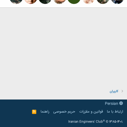
کاربران
Persian
ارتباط با ما
قوانین و مقرّرات
حریم خصوصی
راهنما
R
S
S
®
Iranian Engineers' Club
© 1385-1401.