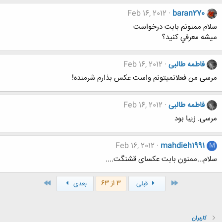
Feb 16, 2012
baran270
سلام ممنونم بابت درخواست
ميشه معرفي كنيد؟
فاطمه طالبی
Feb 16, 2012
مرسی من فعلانمیتونم واست عکس بذارم شرمنده!
فاطمه طالبی
Feb 16, 2012
مرسی. زیبا بود
Feb 16, 2012
mahdieh1991
M
سلام...ممنون بابت عکسای قشنگت....
اول
آخر
3 از 63
قبلی
بعدی
کاربران