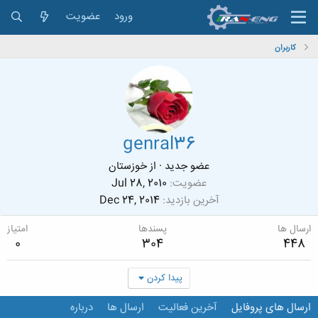
ورود
عضویت
کاربران
genral36
عضو جدید
·
از
خوزستان
عضویت
Jul 28, 2010
آخرین بازدید
Dec 24, 2014
ارسال ها
پسندها
امتیاز
0
304
448
پیدا کردن
ارسال های پروفایل
آخرین فعالیت
ارسال ها
درباره