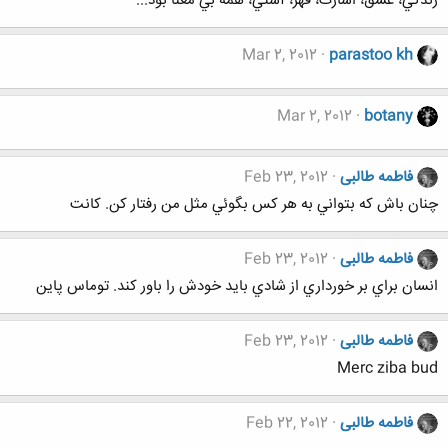
زندگي، عشق، اسارت، قهر، آشتي، همه بي معنا بود...
Mar 2, 2012
parastoo kh
Mar 2, 2012
botany
فاطمه طالبی
Feb 23, 2012
ﭼﻨﺎﻥ ﺑﺎﺵ ﻛﻪ ﺑﺘﻮﺍﻧﻲ ﺑﻪ ﻫﺮ ﻛﺲ ﺑﮕﻮﺋﻲ ﻣﺜﻞ ﻣﻦ ﺭﻓﺘﺎﺭ ﻛﻦ. ﻛﺎﻧﺖ
فاطمه طالبی
Feb 23, 2012
ﺍﻧﺴﺎﻥ ﺑﺮﺍﻱ ﺑﺮ ﺧﻮﺭﺩﺍﺭﻱ ﺍﺯ ﺷﺎﺩﻱ ﺑﺎﻳﺪ ﺧﻮﺩﺵ ﺭﺍ ﺑﺎﻭﺭ ﮐﻨﺪ. ﺗﻮﻣﺎﺱ ﭘﺎﻳﻦ
فاطمه طالبی
Feb 23, 2012
Merc ziba bud
فاطمه طالبی
Feb 22, 2012