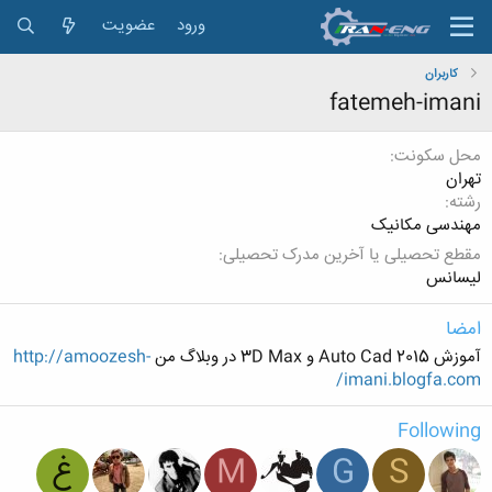
ورود
عضویت
کاربران
fatemeh-imani
محل سکونت
تهران
رشته
مهندسی مکانیک
مقطع تحصیلی یا آخرین مدرک تحصیلی
لیسانس
امضا
آموزش Auto Cad 2015 و 3D Max در وبلاگ من
http://amoozesh-
imani.blogfa.com/
Following
S
G
M
غ