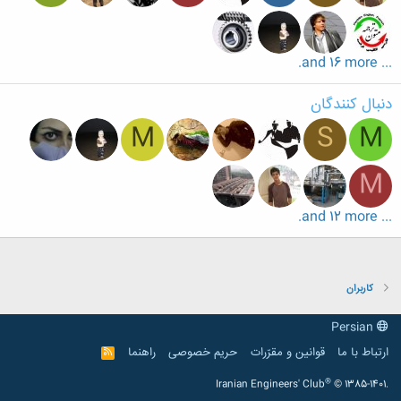
... and 16 more.
دنبال کنندگان
M
S
M
M
... and 12 more.
کاربران
Persian
ارتباط با ما
قوانین و مقرّرات
حریم خصوصی
راهنما
R
S
S
®
Iranian Engineers' Club
© 1385-1401.