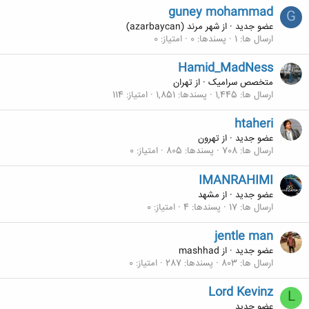
guney mohammad
G
عضو جدید
·
از
شهر مرند (azarbaycan)
ارسال ها
1
پسندها
0
امتیاز
0
Hamid_MadNess
متخصص سرامیک
·
از
تهران
ارسال ها
1,445
پسندها
1,851
امتیاز
114
htaheri
عضو جدید
·
از
تهرون
ارسال ها
708
پسندها
805
امتیاز
0
IMANRAHIMI
عضو جدید
·
از
مشهد
ارسال ها
17
پسندها
4
امتیاز
0
jentle man
عضو جدید
·
از
mashhad
ارسال ها
803
پسندها
287
امتیاز
0
Lord Kevinz
L
عضو جدید