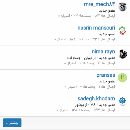
mre_mech84
عضو جدید
ارسال ها
83
پسندها
23
امتیاز
0
nasrin mansouri
عضو جدید
ارسال ها
334
پسندها
188
امتیاز
0
nima.rayn
عضو جدید
·
از
تهران-- جنت آباد
ارسال ها
7
پسندها
1
امتیاز
0
pranses
P
عضو جدید
ارسال ها
1
پسندها
0
امتیاز
0
sadegh.khodam
عضو جدید
·
38
·
از
بوشهر
ارسال ها
163
پسندها
128
امتیاز
0
بیشتر...