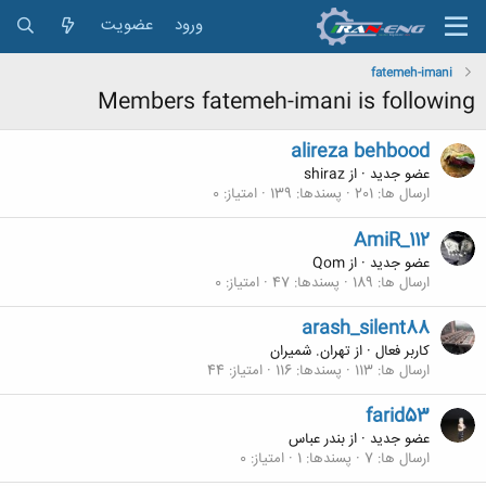
ورود
عضویت
fatemeh-imani
Members fatemeh-imani is following
alireza behbood
عضو جدید
·
از
shiraz
ارسال ها
201
پسندها
139
امتیاز
0
AmiR_112
عضو جدید
·
از
Qom
ارسال ها
189
پسندها
47
امتیاز
0
arash_silent88
کاربر فعال
·
از
تهران. شمیران
ارسال ها
113
پسندها
116
امتیاز
44
farid53
عضو جدید
·
از
بندر عباس
ارسال ها
7
پسندها
1
امتیاز
0