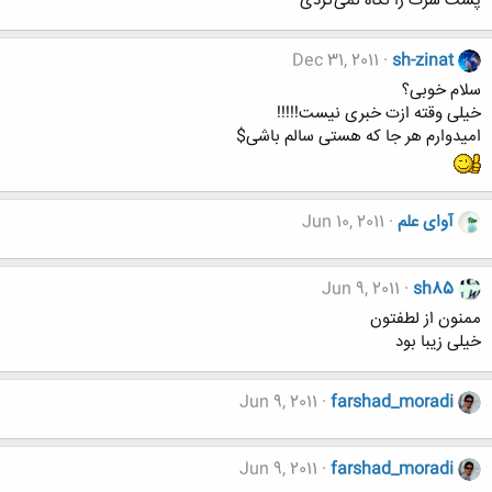
پشت سرت را نگاه نمی‌كردی
Dec 31, 2011
sh-zinat
سلام خوبی؟
خیلی وقته ازت خبری نیست!!!!!
امیدوارم هر جا که هستی سالم باشی$
آوای علم
Jun 10, 2011
Jun 9, 2011
sh85
ممنون از لطفتون
خیلی زیبا بود
Jun 9, 2011
farshad_moradi
Jun 9, 2011
farshad_moradi