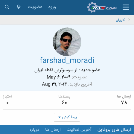
ورود
عضویت
کاربران
farshad_moradi
عضو جدید
·
از
سرسبزترین نقطه ایران
عضویت
May 6, 2009
آخرین بازدید
Aug 31, 2014
ارسال ها
پسندها
امتیاز
0
60
78
پیدا کردن
ارسال های پروفایل
آخرین فعالیت
ارسال ها
درباره