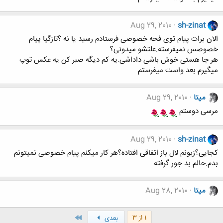
Aug 29, 2010
sh-zinat
الان برات پیام توی فحه خصوصی فرستادم رسید یا نه ؟تازگیا پیام
خصوصس نمیفرسته.علتشو میدونی؟
هر جا هستی خوش باشی داداشی.یه کم دیگه صبر کن یه عکس توپ
میگیرم بعد واست میفرستم
میتا
Aug 29, 2010
مرسی دوستم
Aug 29, 2010
sh-zinat
کجایی؟زبونم لال باز اتفاقی افتاده؟هر کار میکنم پیام خصوصی نمیتونم
بدم.حالم بد جور گرفته
میتا
Aug 28, 2010
آخر
1 از 3
بعدی