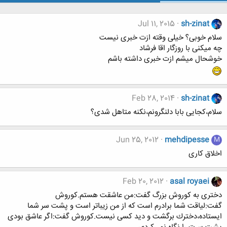
Jul 11, 2015
sh-zinat
سلام خوبی؟ خیلی وقته ازت خبری نیست
چه میکنی با روزگار اقا فرشاد
خوشحال میشم ازت خبری داشته باشم
Feb 28, 2014
sh-zinat
سلام،کجایی بابا دلنگرونم،نکنه متاهل شدی؟
Jun 25, 2012
mehdipesse
M
اخلاق کاری
Feb 20, 2012
asal royaei
دختری به كوروش بزرگ گفت:من عاشقت هستم.كوروش
گفت:لیاقت شما برادرم است كه از من زیباتر است و پشت سر شما
ایستاده،دخترك برگشت و دید كسی‌ نیست.كوروش گفت:اگر عاشق بودی