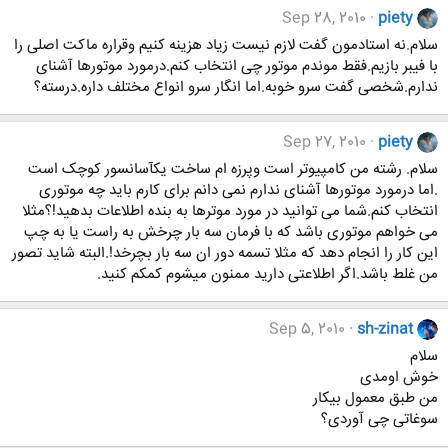
Sep 28, 2010
piety
سلام.نه استادمون گفت لازم نیست زیاد هزینه کنیم وقراره ماکت اصلی را
با فیبر بازیم.فقط موندم موتور چی انتخاب کنم.درمورد موتورها آشنای
ندارم.شخصی گفت سرو خوبه.اما انگار سرو انواع مختلف داره.درسته؟
Sep 27, 2010
piety
سلام. رشته من کامپیوتر است وپرزه ام ساخت یکآسانسور کوچک است
.اما درمورد موتورها آشنای ندارم نمی دانم برای کارم باید چه موتوری
انتخاب کنم.شما می توانید در مورد موترها به بنده اطلاعات بدهید!؟مثلا
می خواهم موتوری باشد که با فرمان سه بار چرخش به راست یا به چپ
این کار را انجام دهد که مثلا تسمه دور ان سه بار بچرخد!.البته شاید تصور
من غلط باشد.اگر اطلاعتی دارید ممنون میشوم کمکم کنید.
Sep 5, 2010
sh-zinat
سلام
خوش اومدی
من طبق معمول بیکار
سوغاتی چی آوردی؟