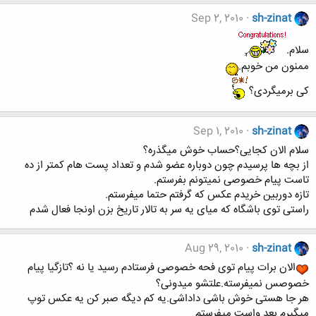
Sep 2, 2010
sh-zinat
سلام.
ممنون من خوبم.
کی برمیگردی؟
Sep 1, 2010
sh-zinat
سلام الان کجایی؟حساب خوش میگذره؟
از بچه ها پرسیدم چون دوباره عضو شدم و تعداد پست هام کمتر از ده
تاست پیام خصوصی نمیتونم بفرستم.
تازه دوربین خریدم عکس که گرفتم حتما میفرستم.
راستی توی باشگاه که میای یه سر به تالار تاریخ بزن اونجا فعال شدم
Aug 29, 2010
sh-zinat
الان برات پیام توی فحه خصوصی فرستادم رسید یا نه ؟تازگیا پیام
خصوصس نمیفرسته.علتشو میدونی؟
هر جا هستی خوش باشی داداشی.یه کم دیگه صبر کن یه عکس توپ
میگیرم بعد واست میفرستم