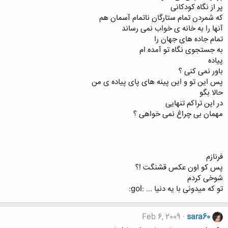
پر از نگاه کودکانی
که شمردن تمام ستارگان ناتمام آسمان هم
آنها را به خانه ی خواب نمی رساند
تمام جاده های جهان را
به جستجوی نگاه تو آمده ام
پياده
باور نمی کنی ؟
پس اين تو و اين پينه های پای پياده ی من
حالا بگو
در اين تراکم تنهايی
مهمان بی چراغ نمی خواهی ؟
فرنازم
پس کو اون عکس قشنگت !؟
شوخی کردم
تو که ميدونی با يه دنيا ... :gol:
Feb 6, 2009
sara60