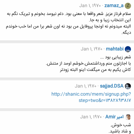
Jan 1, 1970
zarnaz_a
Z
سلام فرناز عزیز. شعر واقعا با معنی بود. دلم نیومد بخونم و تبریک نگم به
این انتخاب زیبا و به جا.
البته میدونم نه اونجا پروفایل من بود نه اون شعر برا من اما خب خوندم
دیگه.
Jan 1, 1970
mahtabi
شعر زیبایی بود ...
با اجازتون منم ورداشتمش.خوشم اومد از متنش.
کاش یکیم به من میگفت اینو البته زودتر
Jan 1, 1970
sajjad.DSA
http://shanic.com/mem/signup.php?
step=two&r=1382893817
امیر Amir
Jan 1, 1970
شب خوش.
و شاد باشید.