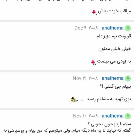
مراقب خودت باش
Dec 9, 2008
anathema
A
قربونت برم عزيز دلم
خيلی خيلی ممنون
به زودی می بينمت
Nov 21, 2008
anathema
A
ببينم چی گفتی !؟
بوی تهيد به مشامم رسيد . . .
Nov 10, 2008
anathema
A
سلام فرناز جون ، خوبی ؟
گفتم که نهايتا تا يه ماه ديگه ميام. ولی ميترسم که من بيام و روسياهی به