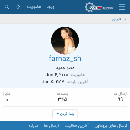
ورود
عضویت
کاربران
farnaz_sh
عضو جدید
عضویت
Jun 4, 2008
آخرین بازدید
Jan 5, 2017
ارسال ها
پسندها
امتیاز
0
345
99
پیدا کردن
ارسال های پروفایل
آخرین فعالیت
ارسال ها
درباره