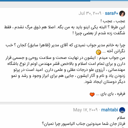
Jul 30, 2009
sara60
عجب ، عجب !
اين طرفا ؟ البته يکی اينو بايد به من بگه. اصلا هم ذوق مرگ نشدم ، فقط
شگفت زده شدم از بعضی چيزا !
چرا به خانم مدير جواب نميدی که آقای مدير (ظاهرا سابق) کجان ؟ خب
نگرانن آخه ...
من جواب ميدم : ايشون در نهايت صحت و سلامت روحی و جسمی قرار
دارن و برای تمام امت اسلام و بالاخص قشر مهندس اونم از نوع باشگاه
مهندسانی ، آرزوی علو درجات عقلی و علمی دارن. اميد است در پرتو
زدودن ياد و نام و آثار ايشون ، جايی هم برای ابراز وجود و رشد و نمو
ديگر دوستان ايجاد شود.
فرفره ، بای بای ...
May 17, 2009
mahtabi
سلام
فرناز جان شما میدونین جناب الیاسپور چرا نمیان؟