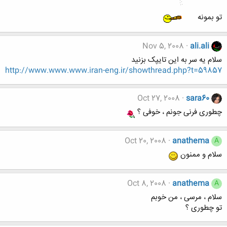
تو بمونه
Nov 5, 2008
ali.ali
سلام یه سر به این تایپک بزنید
http://www.www.www.iran-eng.ir/showthread.php?t=59857
Oct 27, 2008
sara60
چطوری فرنی جونم ، خوفی ؟
Oct 20, 2008
anathema
A
سلام و ممنون
Oct 8, 2008
anathema
A
سلام ، مرسی ، من خوبم
تو چطوری ؟