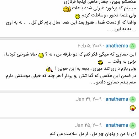
عکسشو ببين ، چقدر ماهی اينجا فرنازی
ميبينم که برخورد غيرتی شده باهات
ولی غصه نخور ، وساطت کردم
واقعا که از دست شما ، هنوز بعد اين همه سال بازم کل کل . . . نه به اون .
. . نه به اين . . .
Feb 5, 2009
anathema
A
اين خماری که ميگی فکر کنم که دو طرفه س ، نه ؟
حالا شوخی کردما ،
نزنی يه وقت ...
ولی بازم داری تند ميری ، بچه به اين خوبی !
در ضمن اين عکسی که گذاشتی رو بردار ! هر چند که خيلی دوستش دارم.
منم بلدم خماری دادنو ...
Jan 31, 2009
anathema
A
Jan 25, 2009
anathema
A
ای با من و پنهان چو دل ، از دل سلامت می کنم