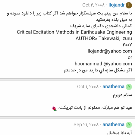
Oct 2, 2008
llojandr
L
با سلام من بينهايت سپلسگزار خواهم شد اگر کتاب زير را دانلود نموده و
به ميل بنده بفرستيد
کمالي داشجوي دکتراي سازه شريف
Critical Excitation Methods in Earthquake Engineering
AUTHOR» Takewaki, Izuru
2007
llojandr@yahoo.com
or
hoomanmath@yahoo.com
اگر مشکل سازه اي داريد من در خدمتم
Oct 1, 2008
anathema
A
سلام عزيزم
عيد تو هم مبارک. ممنونم از بابت تبريکت.
Sep 21, 2008
anathema
A
آره بابا بيخيال