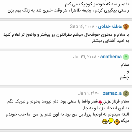
تقصير منه که خودمو کوچيک می کنم
راستی پيگيری کردم ، رديفه ظاهرا ، هر وقت خبری شد يه زنگ بهم بزن
عاطفه خدادی
Sep 16, 2008
با سلام و ممنون خوشحال میشم نظراتتون رو بیشتر و واضح تر اعلام کنید
به امید آشنایی بیشتر
Jul 31, 2008
anathema
A
سلام
و
چشم
Jan 1, 1970
zarnaz_a
Z
سلام فرناز عزیز.
شعر واقعا با معنی بود. دلم نیومد بخونم و تبریک نگم
به این انتخاب زیبا و به جا.
البته میدونم نه اونجا پروفایل من بود نه اون شعر برا من اما خب خوندم
دیگه.