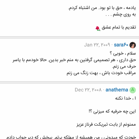
يادمه ، حق با تو بود. من اشتباه کردم.
به روی چشم . . .
تقديم با تمام عشق
Jan 22, 2009
sara60
سلام ، خوبی ؟
حق داری ، هر تصميمی گرفتين به منم خبر بدين. حالا خودمم با ياسر
حرف می زنم.
مراقب خودت باش ، بهت زنگ می زنم
Dec 22, 2008
anathema
A
ا ، خدا نکنه
اين چه حرفيه که ميزنی ؟!
ممنونم از بابت تبريکت فرناز عزيز
خودت که ميدونی ، من هميشه از مهلکه پرتم. ببخش که دير جواب دادم