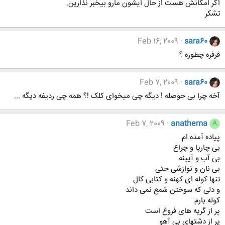
اگر امکانش هست از حال ایشون مارو بیخبر نذارین.
تشکر
Feb 16, 2009
sara60
فرفره چطوره ؟
Feb 7, 2009
sara60
آخه چرا بی حوصله ! ديگه چی ميخوای کلک !؟ همه چی رديفه ديگه ...
Feb 7, 2009
anathema
A
پياده آمده ام
بی چارپا و چراغ
بی آب و آيينه
بی نان و نوازشی حتی
تنها کوله ای کهنه و کتابی کال
و دلی که سوختن شمع نمی داند
کوله بارم
پر از گريه های فروغ است
پر از دشتهای بی آهو