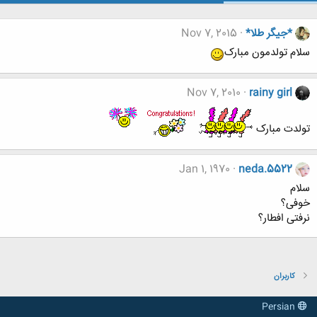
*جیگر طلا*
Nov 7, 2015
سلام تولدمون مبارک
Nov 7, 2010
rainy girl
تولدت مبارک
Jan 1, 1970
neda.5522
سلام
خوفی؟
نرفتی افطار؟
کاربران
Persian