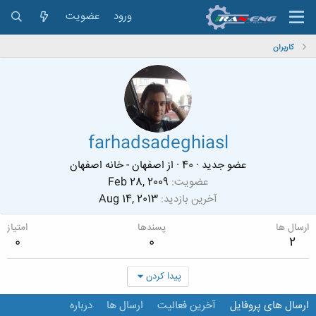
ورود
عضویت
کاربران
farhadsadeghiasl
عضو جدید
·
40
·
از
اصفهان - خانه اصفهان
عضویت
Feb 28, 2009
آخرین بازدید
Aug 14, 2013
ارسال ها
پسندها
امتیاز
0
0
2
پیدا کردن
ارسال های پروفایل
آخرین فعالیت
ارسال ها
درباره