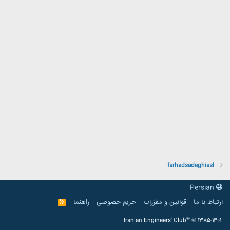
farhadsadeghiasl
Persian
ارتباط با ما
قوانین و مقرّرات
حریم خصوصی
راهنما
R
S
S
®
Iranian Engineers' Club
© 1385-1401.