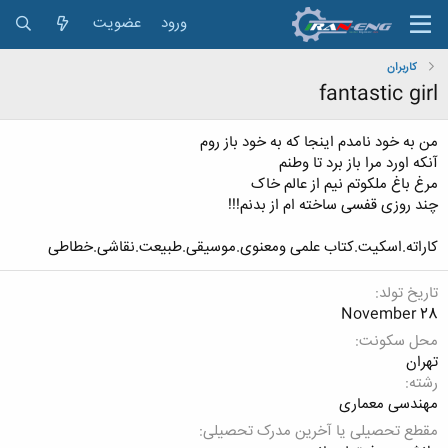
ورود
عضویت
کاربران
fantastic girl
من به خود نامدم اینجا که به خود باز روم
آنکه اورد مرا باز برد تا وطنم
مرغ باغ ملکوتم نیم از عالم خاک
چند روزی قفسی ساخته ام از بدنم!!!
کاراته.اسکیت.کتاب علمی ومعنوی.موسیقی.طبیعت.نقاشی.خطاطی
تاریخ تولد
November 28
محل سکونت
تهران
رشته
مهندسی معماری
مقطع تحصیلی یا آخرین مدرک تحصیلی