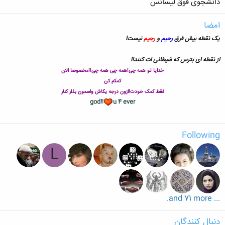
دانشجوی فوق لیسانس
امضا
یک نقطه بیش فرق
رحیم
و
رجیم
نیست!
از نقطه ای بترس که شیطانی ات کنند!!
خدایا تو همه چی!همه چی همه چی!!مخصوصا الان
کمکم کن
فقط کمک خودت!ازون درجه یکاش واسمون بذار کنار
god!!
u 4 ever
Following
L
... and 71 more.
دنبال کنندگان