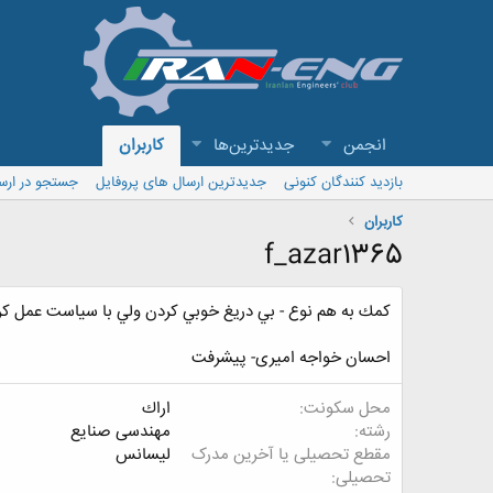
انجمن
جدیدترین‌ها
کاربران
بازدید کنندگان کنونی
جدیدترین ارسال های پروفایل
جستجو در ارس
کاربران
f_azar1365
كمك به هم نوع - بي دريغ خوبي كردن ولي با سياست عمل ك
احسان خواجه امیری- پيشرفت
محل سکونت
اراك
رشته
مهندسی صنایع
مقطع تحصیلی یا آخرین مدرک
لیسانس
تحصیلی