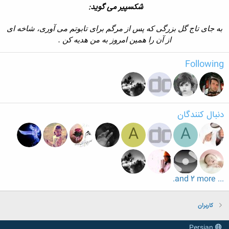
شکسپير می گويد:
ب
ه جای تاج گل بزرگی که پس از مرگم برای تابوتم می آوری، شاخه ای
از آن را همين امروز به من هديه کن .
Following
دنبال کنندگان
A
A
... and 2 more.
کاربران
Persian