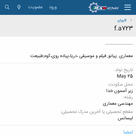
ورود
عضویت
کاربران
f.a723
.......................
معماری. پیانو, فیلم و موسیقی ،دریا،پیاده روی،کوه,طبیعت
تاریخ تولد
May 25
محل سکونت
زیر آسمون خدا
رشته
مهندسی معماری
مقطع تحصیلی یا آخرین مدرک تحصیلی
لیسانس
امضا