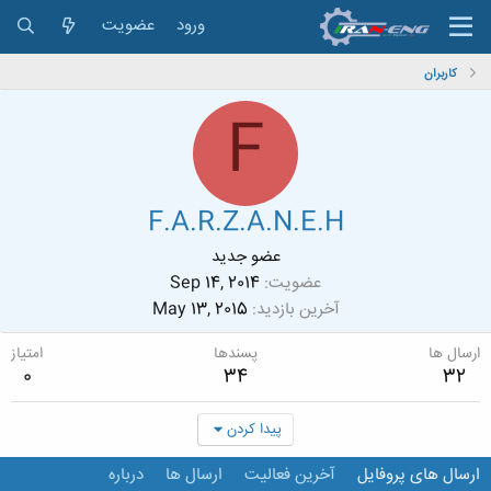
ورود
عضویت
کاربران
F
F.A.R.Z.A.N.E.H
عضو جدید
عضویت
Sep 14, 2014
آخرین بازدید
May 13, 2015
ارسال ها
پسندها
امتیاز
0
34
32
پیدا کردن
ارسال های پروفایل
آخرین فعالیت
ارسال ها
درباره