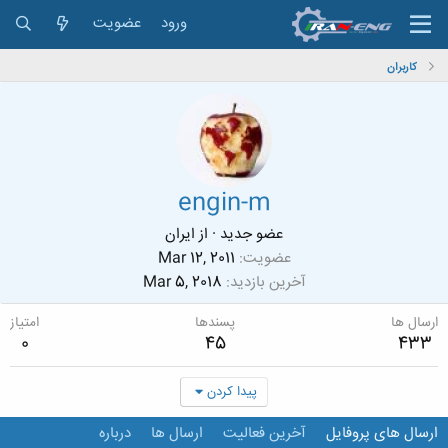
ورود
عضویت
کاربران
engin-m
عضو جدید
·
از
ایران
عضویت
Mar 12, 2011
آخرین بازدید
Mar 5, 2018
ارسال ها
پسندها
امتیاز
0
45
433
پیدا کردن
ارسال های پروفایل
آخرین فعالیت
ارسال ها
درباره