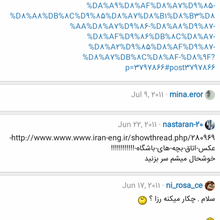
%DA%A9%D8%AF%D8%A7%D9%85-
%D8%A8%DB%8C%D9%85%D8%A7%D8%B1%D8%B3%D8
%AA%D8%A7%D9%86-%D8%A8%D9%87-
%D8%AF%D9%86%DB%8C%D8%A7-
%D8%A2%D9%85%D8%AF%D9%87-
%D8%A7%DB%8C%D8%AF-%D8%9F?
p=3797866#post3797866
Jul 9, 2011
mina.eror
Jun 22, 2011
nastaran-20
http://www.www.www.iran-eng.ir/showthread.php/280969-
عکس-اتاق-بچه-های-باشگاه-!!!!!!!!!!!!
خوشحال میشم سر بزنید
Jun 17, 2011
ni_rosa_ce
سلام . چکار میکنه رزا ؟