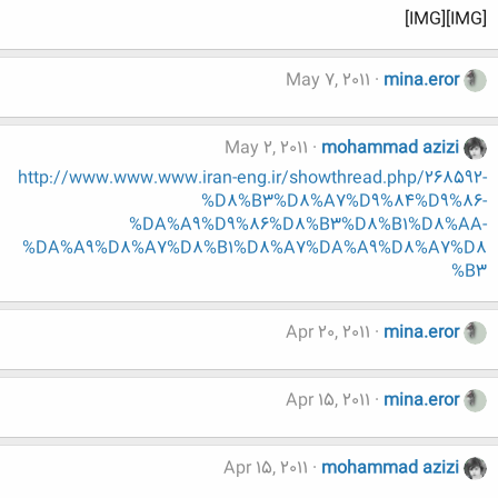
[IMG][IMG]
May 7, 2011
mina.eror
May 2, 2011
mohammad azizi
http://www.www.www.iran-eng.ir/showthread.php/268592-
%D8%B3%D8%A7%D9%84%D9%86-
%DA%A9%D9%86%D8%B3%D8%B1%D8%AA-
%DA%A9%D8%A7%D8%B1%D8%A7%DA%A9%D8%A7%D8
%B3
Apr 20, 2011
mina.eror
Apr 15, 2011
mina.eror
Apr 15, 2011
mohammad azizi