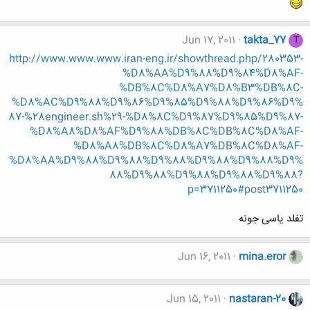
Jun 17, 2011
takta_77
T
http://www.www.www.iran-eng.ir/showthread.php/280353-
%D8%AA%D9%88%D9%84%D8%AF-
%DB%8C%D8%A7%D8%B3%DB%8C-
%D8%AC%D9%88%D9%86%D9%85%D9%88%D9%86%D9%
87-%28engineer.sh%29-%D8%8C%D9%87%D9%85%D9%87-
%D8%A8%D8%AF%D9%88%DB%8C%DB%8C%D8%AF-
%D8%A8%DB%8C%D8%A7%DB%8C%D8%AF-
%D8%AA%D9%88%D9%88%D9%88%D9%88%D9%88%D9%
88%D9%88%D9%88%D9%88%D9%88?
p=3711250#post3711250
تفلد یاسی جونه
Jun 16, 2011
mina.eror
Jun 15, 2011
nastaran-20