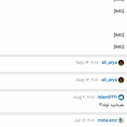
[IMG]
[IMG]
[IMG]
Sep 14, 2011
ali_arya
Aug 16, 2011
ali_arya
Aug 2, 2011
island1991
بفرمایید تولد!!!
Jul 16, 2011
mina.eror