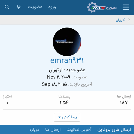
ورود
عضویت
کاربران
emrah931
عضو جدید
·
از
تهران
عضویت
Nov 2, 2009
آخرین بازدید
Sep 18, 2015
ارسال ها
پسندها
امتیاز
0
254
187
پیدا کردن
ارسال های پروفایل
آخرین فعالیت
ارسال ها
درباره