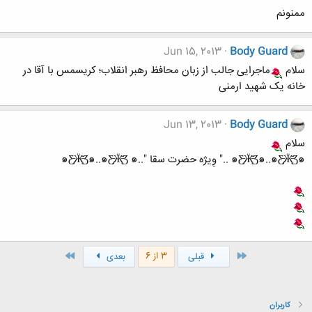
ممنونم
Jun 15, 2013
Body Guard
سلام
ماجرایی جالب از زبان محافظ رهبر انقلاب؛ کریسمس با آقا در
خانه یک شهید ارمنی
Jun 13, 2013
Body Guard
سلام
๑Ƹ̵̡Ӝ̵̨̄Ʒ๑..๑Ƹ̵̡Ӝ̵̨̄Ʒ๑ .." وِیژه حضرت سقا "..๑Ƹ̵̡Ӝ̵̨̄Ʒ๑..๑Ƹ̵̡Ӝ̵̨̄Ʒ ๑
اول
آخر
3 از 6
قبلی
بعدی
کاربران