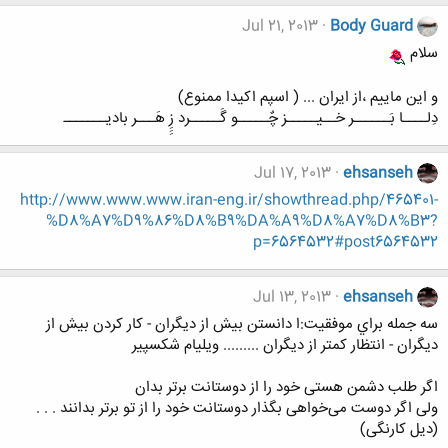
Jul 21, 2013
Body Guard
سلام
و این ماییم ،از ایران ... ( اسپم اکیدا ممنوع)
دِلــــا بَــــــر خــیـــــز چٌـــــو گَـــــرد زِِِ هَـــر بادیـــــــ
Jul 17, 2013
ehsanseh
http://www.www.www.iran-eng.ir/showthread.php/465401-
%D8%A7%D9%86%D8%B9%DA%A9%D8%A7%D8%B3?
p=6564532#post6564532
Jul 13, 2013
ehsanseh
سه جمله براي موفقيت:ا دانستن بيش از ديگران - كار كردن بيش از
ديگران - انتظار كمتر از ديگران ......... ويليام شكسپير
اگر طلب دشمن هستی خود را از دوستانت برتر بدان
ولی اگر دوست می‌خواهی بگذار دوستانت خود را از تو برتر بدانند . . .
(دیل کارنگی)