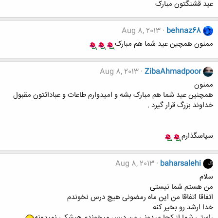
عید قشنگتون مبارک
Aug 8, 2013
behnaz68
ممنون همچین عید شما هم مبارک
Aug 8, 2013
ZibaAhmadpoor
ممنون
همچنین عید شما هم مبارک بشه و امیدوارم طاعات و عباداتتون مقبول
خداوند بزرگ قرار گیرد .
سپاسگذارم
Aug 8, 2013
baharsalehi
سلام
من هستم شما نیستی
اتفاقا اتفاقا من این ماه رمضونی هیچ درس نخوندم
خدا ارشد رو بخیر کنه
راستی شما از کجا میدونی من درس میخوندم هیشکی نمیدونه