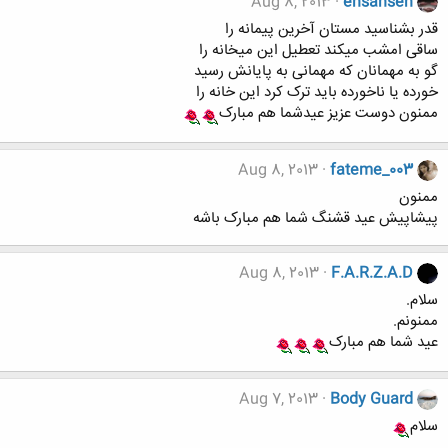
Aug 8, 2013
ehsanseh
قدر بشناسید مستان آخرین پیمانه را
ساقی امشب میکند تعطیل این میخانه را
گو به مهمانان که مهمانی به پایانش رسید
خورده یا ناخورده باید ترک کرد این خانه را
ممنون دوست عزیز عیدشما هم مبارک
Aug 8, 2013
fateme_003
ممنون
پیشاپیش عید قشنگ شما هم مبارک باشه
Aug 8, 2013
F.A.R.Z.A.D
سلام.
ممنونم.
عید شما هم مبارک
Aug 7, 2013
Body Guard
سلام