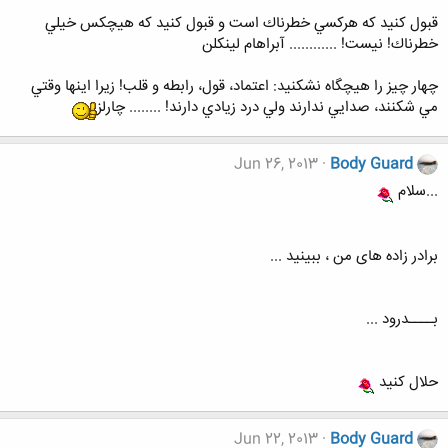
قبول كنيد كه هركسي خطرناك است و قبول كنيد كه هيچكس خيلي
خطرناك! نيست! ............ آبراهام لينكلن
چهار چيز را هيچگاه نشكنيد: اعتماد، قول، رابطه و قلب! زيرا اينها وقتي
مي شكنند، صدايي ندارند ولي درد زيادي دارند! ........ چارلز
Jun 26, 2013
Body Guard
...سلام
برادر زاده های من ، ببینید ...
بــــدرود ...
حلال کنید
Jun 22, 2013
Body Guard